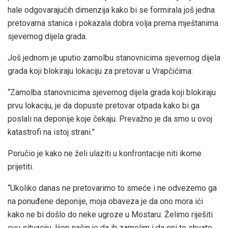
hale odgovarajućih dimenzija kako bi se formirala još jedna
pretovarna stanica i pokazala dobra volja prema mještanima
sjevernog dijela grada.
Još jednom je uputio zamolbu stanovnicima sjevernog dijela
grada koji blokiraju lokaciju za pretovar u Vrapčićima:
“Zamolba stanovnicima sjevernog dijela grada koji blokiraju
prvu lokaciju, je da dopuste pretovar otpada kako bi ga
poslali na deponije koje čekaju. Prevažno je da smo u ovoj
katastrofi na istoj strani.”
Poručio je kako ne želi ulaziti u konfrontacije niti ikome
prijetiti.
“Ukoliko danas ne pretovarimo to smeće i ne odvezemo ga
na ponuđene deponije, moja obaveza je da ono mora ići
kako ne bi došlo do neke ugroze u Mostaru. Želimo riješiti
ovu situaciju, lijep način je da ih zamolim i da oni to shvate.