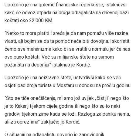
Upozorio je i na goleme financijske reperkusije, istaknuvši
kako će odvoz otpada na druga odlagališta na dnevnoj bazi
koštati oko 22.000 KM.
“Netko to mora platiti i sreća je da nam pomažu više razine
vlasti, ali bojim se da ta pomoć neće biti dovoljna. Iskoristit
ćemo sve mehanizme kako bi se vratili u normalu jer će nas
ovo puno koštati. Već su milijunske štete na samom
požarištu na deponiju” istaknuo je Kordić.
Upozorio je i na neizravne štete, ustvrdivši kako se već
osjeti pad broja turista u Mostaru u odnosu na prošlu godinu.
“Što se tiče onečišćenja, mi smo još uvijek „čistiji“ nego što
je to Kakanj tijekom cijele godine ili nego što su to neki
gradovi tijekom zime kada se loži. Razloga za paniku nema,
ali za oprez ima” zaključio je Kordić.
O situaciji na odlagalištu govorio je zapovjednik