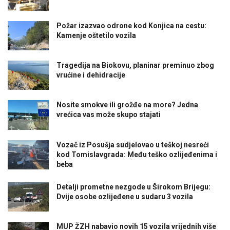
Požar izazvao odrone kod Konjica na cestu:
Kamenje oštetilo vozila
Tragedija na Biokovu, planinar preminuo zbog
vrućine i dehidracije
Nosite smokve ili grožđe na more? Jedna
vrećica vas može skupo stajati
Vozač iz Posušja sudjelovao u teškoj nesreći
kod Tomislavgrada: Među teško ozlijeđenima i
beba
Detalji prometne nezgode u Širokom Brijegu:
Dvije osobe ozlijeđene u sudaru 3 vozila
MUP ŽZH nabavio novih 15 vozila vrijednih više