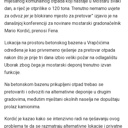
miješanog komunalnog otpada koji nastaje u Mostaru svaki
dan, a riječ je otprilike o 120 tona. Trenutno nemamo uvjete
za odvoz jer je blokirano mjesto za pretovar” izjavio je na
današnjoj konferenciji za novinare mostarski gradonačelnik
Mario Kordić, prenosi Fena.
Lokacija na prostoru betonskog bazena u Vrapčićima
određena je kao privremeno rješenje za pretovar otpada
nakon što je prije tri dana izbio veliki požar na odlagalištu
Uborak zbog čega je mostarski deponij trenutno izvan
funkcije.
Na betonskom bazenu prikupljeni otpad trebao se
pretovariti i odvoziti na alternativne deponije u drugim
gradovima, međutim mještani okolnih naselja ne dopuštaju
prolaz kamionima.
Kordić je kazao kako se intenzivno radi na rješavanju ovog
problema te da se razmatraju alternativne lokacije i privatne