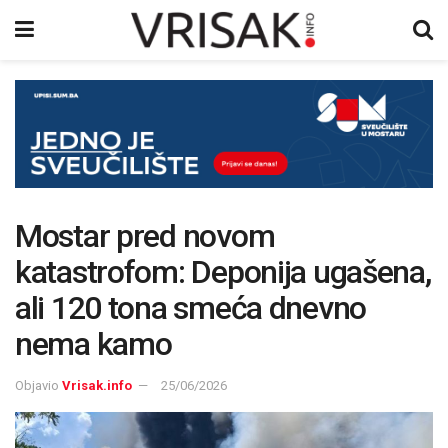
Mostar pred novom
katastrofom: Deponija ugašena,
ali 120 tona smeća dnevno
nema kamo
Objavio
Vrisak.info
25/06/2026