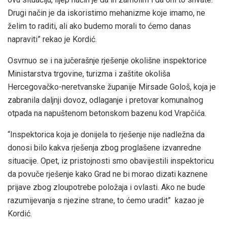
Drugi način je da iskoristimo mehanizme koje imamo, ne
želim to raditi, ali ako budemo morali to ćemo danas
napraviti” rekao je Kordić.
Osvrnuo se i na jučerašnje rješenje okolišne inspektorice
Ministarstva trgovine, turizma i zaštite okoliša
Hercegovačko-neretvanske županije Mirsade Gološ, koja je
zabranila daljnji dovoz, odlaganje i pretovar komunalnog
otpada na napuštenom betonskom bazenu kod Vrapčića.
“Inspektorica koja je donijela to rješenje nije nadležna da
donosi bilo kakva rješenja zbog proglašene izvanredne
situacije. Opet, iz pristojnosti smo obavijestili inspektoricu
da povuče rješenje kako Grad ne bi morao dizati kaznene
prijave zbog zloupotrebe položaja i ovlasti. Ako ne bude
razumijevanja s njezine strane, to ćemo uradit” kazao je
Kordić.