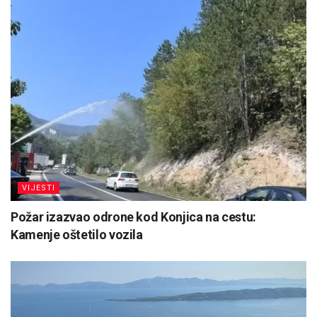
VIJESTI
Požar izazvao odrone kod Konjica na cestu:
Kamenje oštetilo vozila