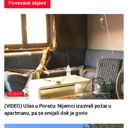
Povezane
objave
VIJESTI
(VIDEO) Užas u Poreču: Nijemci izazvali požar u
apartmanu, pa se smijali dok je gorio