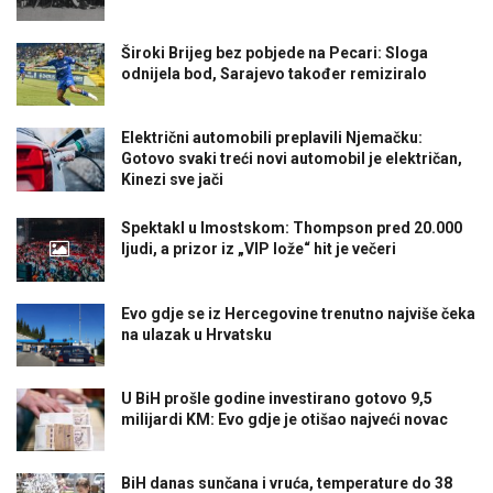
Široki Brijeg bez pobjede na Pecari: Sloga
odnijela bod, Sarajevo također remiziralo
Električni automobili preplavili Njemačku:
Gotovo svaki treći novi automobil je električan,
Kinezi sve jači
Spektakl u Imostskom: Thompson pred 20.000
ljudi, a prizor iz „VIP lože“ hit je večeri
Evo gdje se iz Hercegovine trenutno najviše čeka
na ulazak u Hrvatsku
U BiH prošle godine investirano gotovo 9,5
milijardi KM: Evo gdje je otišao najveći novac
BiH danas sunčana i vruća, temperature do 38