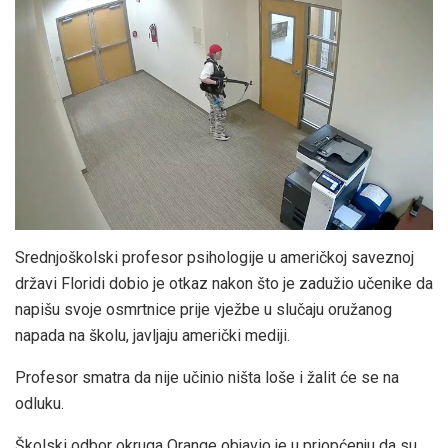
Srednjoškolski profesor psihologije u američkoj saveznoj
državi Floridi dobio je otkaz nakon što je zadužio učenike da
napišu svoje osmrtnice prije vježbe u slučaju oružanog
napada na školu, javljaju američki mediji.
Profesor smatra da nije učinio ništa loše i žalit će se na
odluku.
Školski odbor okruga Orange objavio je u priopćenju da su