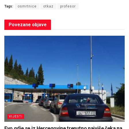
Tags:
osmrtnice
otkaz
profesor
Povezane
objave
VIJESTI
Evo gdje se iz Hercegovine trenutno najviše čeka na