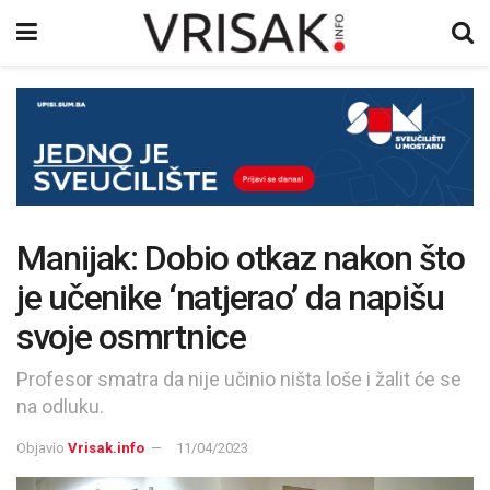
Manijak: Dobio otkaz nakon što
je učenike ‘natjerao’ da napišu
svoje osmrtnice
Profesor smatra da nije učinio ništa loše i žalit će se
na odluku.
Objavio
Vrisak.info
11/04/2023