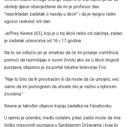
obitelji djece obaviještene da im je profesor dao
“neprikladan zadatak o nasilju u školi” i da je njegov radni
ugovor raskinut isti dan.
Jeffrey Keene (63), koji je u toj školi radio od siječnja, zadao
je zadatak učenicima od 16 i 17 godina.
Na to se odlučio jer je smatrao da će im pisanje osmrtnica
pomoći da razmišljaju o svom životu ako se u školi dogodi
pucnjava, objasnio je za portal lokalne televizije Fox.
“Nije to bilo da ih prestrašim ili da misle da će umrijeti, već
samo da im pomognem da shvate što je važno u njihovim
životima.”
Keene je također objavio kopiju zadatka na Facebooku.
U njemu je učenike, među ostalim, pitao zašto misle da ima
toliko masovnih pucnjava u Sjedinjenim Državama i koje bi