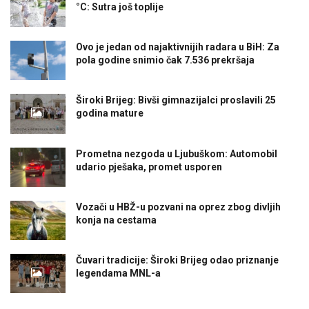
°C: Sutra još toplije
Ovo je jedan od najaktivnijih radara u BiH: Za
pola godine snimio čak 7.536 prekršaja
Široki Brijeg: Bivši gimnazijalci proslavili 25
godina mature
Prometna nezgoda u Ljubuškom: Automobil
udario pješaka, promet usporen
Vozači u HBŽ-u pozvani na oprez zbog divljih
konja na cestama
Čuvari tradicije: Široki Brijeg odao priznanje
legendama MNL-a