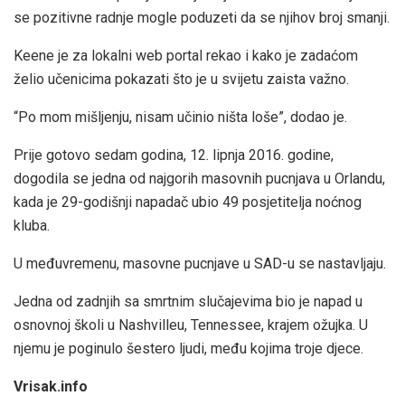
se pozitivne radnje mogle poduzeti da se njihov broj smanji.
Keene je za lokalni web portal rekao i kako je zadaćom
želio učenicima pokazati što je u svijetu zaista važno.
“Po mom mišljenju, nisam učinio ništa loše”, dodao je.
Prije gotovo sedam godina, 12. lipnja 2016. godine,
dogodila se jedna od najgorih masovnih pucnjava u Orlandu,
kada je 29-godišnji napadač ubio 49 posjetitelja noćnog
kluba.
U međuvremenu, masovne pucnjave u SAD-u se nastavljaju.
Jedna od zadnjih sa smrtnim slučajevima bio je napad u
osnovnoj školi u Nashvilleu, Tennessee, krajem ožujka. U
njemu je poginulo šestero ljudi, među kojima troje djece.
Vrisak.info