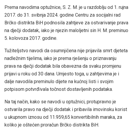
Prema navodima optužnice, S. Z. M. je u razdoblju od 1. rujna
2017. do 31. svibnja 2024. godine Centru za socijalni rad
Brčko distrikta BiH podnosila zahtjeve za ostvarivanje prava
na dječji dodatak, iako je njezin maloljetni sin H. M. preminuo
5. kolovoza 2017. godine.
Tužiteljstvo navodi da osumnjičena nije prijavila smrt djeteta
nadležnim tijelima, iako je prema rješenju o priznavanju
prava na dječji dodatak bila obavezna da svaku promjenu
prijavi u roku od 30 dana. Umjesto toga, u zahtjevima je i
dalje navodila preminulo dijete na kućnoj listi i svojim
potpisom potvrđivala točnost dostavljenih podataka.
Na taj način, kako se navodi u optužnici, protupravno je
ostvarila pravo na dječji dodatak i pribavila imovinsku korist
u ukupnom iznosu od 11.959,65 konvertibilnih maraka, za
koliko je oštećen proračun Brčko distrikta BiH.