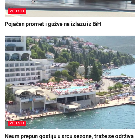
VIJESTI
Pojačan promet i gužve na izlazu iz BiH
VIJESTI
Neum prepun gostiju u srcu sezone, traže se održiva