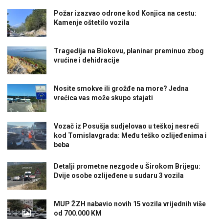
Požar izazvao odrone kod Konjica na cestu:
Kamenje oštetilo vozila
Tragedija na Biokovu, planinar preminuo zbog
vrućine i dehidracije
Nosite smokve ili grožđe na more? Jedna
vrećica vas može skupo stajati
Vozač iz Posušja sudjelovao u teškoj nesreći
kod Tomislavgrada: Među teško ozlijeđenima i
beba
Detalji prometne nezgode u Širokom Brijegu:
Dvije osobe ozlijeđene u sudaru 3 vozila
MUP ŽZH nabavio novih 15 vozila vrijednih više
od 700.000 KM