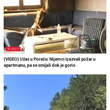
VIJESTI
(VIDEO) Užas u Poreču: Nijemci izazvali požar u
apartmanu, pa se smijali dok je gorio