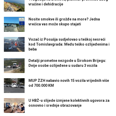
vrućine i dehidracije
Nosite smokve ili grožđe na more? Jedna
vrećica vas može skupo stajati
Vozač iz Posušja sudjelovao u teškoj nesreći
kod Tomislavgrada: Među teško ozlijeđenima i
beba
Detalji prometne nezgode u Širokom Brijegu:
Dvije osobe ozlijeđene u sudaru 3 vozila
MUP ŽZH nabavio novih 15 vozila vrijednih više
od 700.000 KM
U HBŽ-u slijede izmjene kolektivnih ugovora za
osnovno i srednje obrazovanje