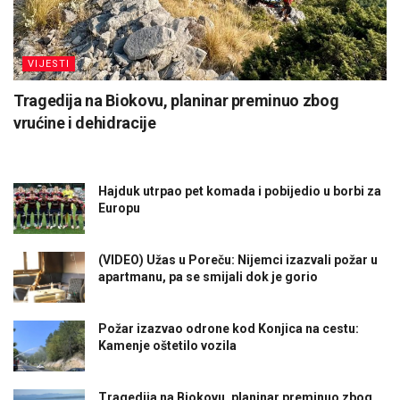
VIJESTI
Tragedija na Biokovu, planinar preminuo zbog
vrućine i dehidracije
Hajduk utrpao pet komada i pobijedio u borbi za
Europu
(VIDEO) Užas u Poreču: Nijemci izazvali požar u
apartmanu, pa se smijali dok je gorio
Požar izazvao odrone kod Konjica na cestu:
Kamenje oštetilo vozila
Tragedija na Biokovu, planinar preminuo zbog