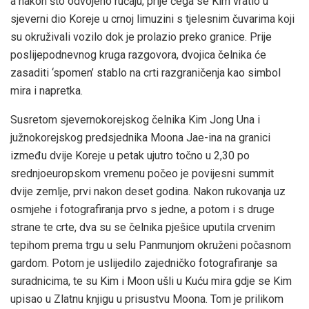
a nakon što odvojeno ručaju, prije čega se Kim vratio u
sjeverni dio Koreje u crnoj limuzini s tjelesnim čuvarima koji
su okruživali vozilo dok je prolazio preko granice. Prije
poslijepodnevnog kruga razgovora, dvojica čelnika će
zasaditi ‘spomen’ stablo na crti razgraničenja kao simbol
mira i napretka.
Susretom sjevernokorejskog čelnika Kim Jong Una i
južnokorejskog predsjednika Moona Jae-ina na granici
između dvije Koreje u petak ujutro točno u 2,30 po
srednjoeuropskom vremenu počeo je povijesni summit
dvije zemlje, prvi nakon deset godina. Nakon rukovanja uz
osmjehe i fotografiranja prvo s jedne, a potom i s druge
strane te crte, dva su se čelnika pješice uputila crvenim
tepihom prema trgu u selu Panmunjom okruženi počasnom
gardom. Potom je uslijedilo zajedničko fotografiranje sa
suradnicima, te su Kim i Moon ušli u Kuću mira gdje se Kim
upisao u Zlatnu knjigu u prisustvu Moona. Tom je prilikom