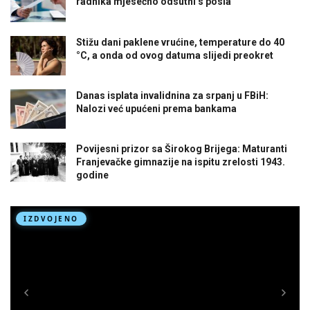
radnika mjesečno odsutni s posla
Stižu dani paklene vrućine, temperature do 40
°C, a onda od ovog datuma slijedi preokret
Danas isplata invalidnina za srpanj u FBiH:
Nalozi već upućeni prema bankama
Povijesni prizor sa Širokog Brijega: Maturanti
Franjevačke gimnazije na ispitu zrelosti 1943.
godine