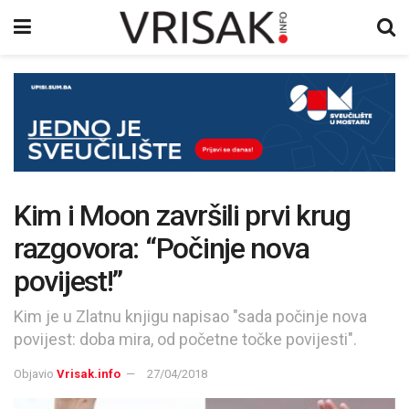
Kim i Moon završili prvi krug
razgovora: “Počinje nova
povijest!”
Kim je u Zlatnu knjigu napisao "sada počinje nova
povijest: doba mira, od početne točke povijesti".
Objavio
Vrisak.info
27/04/2018