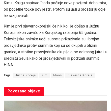
Kim u Knjigu napisao “sada počinje nova povijest: doba mira,
od početne točke povijesti”. Potom su ušli u prostoriju gdje
će razgovarati.
Kim je prvi sjevernokorejski čelnik koji je došao u Južnu
Koreju nakon završetka Korejskog rata prije 65 godina.
Televizijske snimke uoči susreta prikazivale su i brojne
prosvjednike protiv summita koji su se okupili u blizini
granice, a stotine prosvjednika okupljalo se od ranog jutra i u
središtu Seula kako bi prosvjedovali ili podržali summit.
HINA
Tags:
Južna Koreja
Kim
Moon
Sjeverna Koreja
Povezane
objave