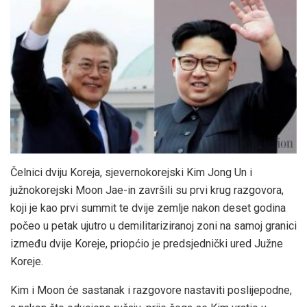
Čelnici dviju Koreja, sjevernokorejski Kim Jong Un i
južnokorejski Moon Jae-in završili su prvi krug razgovora,
koji je kao prvi summit te dvije zemlje nakon deset godina
počeo u petak ujutro u demilitariziranoj zoni na samoj granici
između dvije Koreje, priopćio je predsjednički ured Južne
Koreje.
Kim i Moon će sastanak i razgovore nastaviti poslijepodne,