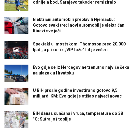
odnijela bod, Sarajevo također remiziralo
Električni automobili preplavili Njemačku:
Gotovo svaki treći novi automobil je električan,
Kinezi sve jači
Spektakl u Imostskom: Thompson pred 20.000
ljudi, a prizor iz „VIP lože“ hit je večeri
Evo gdje se iz Hercegovine trenutno najviše čeka
na ulazak u Hrvatsku
U BiH prošle godine investirano gotovo 9,5
milijardi KM: Evo gdje je otišao najveći novac
BiH danas sunčana i vruća, temperature do 38
°C: Sutra još toplije