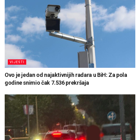
VIJESTI
Ovo je jedan od najaktivnijih radara u BiH: Za pola
godine snimio čak 7.536 prekršaja