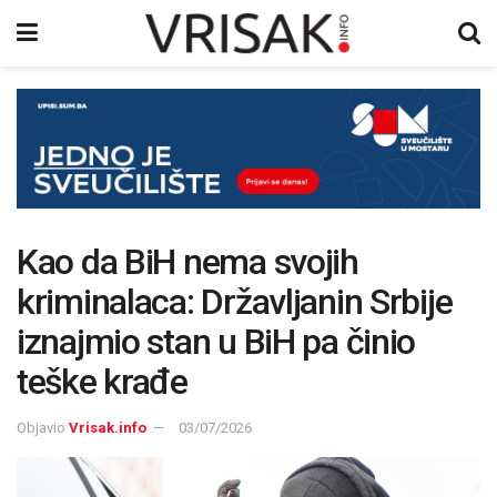
Kao da BiH nema svojih
kriminalaca: Državljanin Srbije
iznajmio stan u BiH pa činio
teške krađe
Objavio
Vrisak.info
03/07/2026