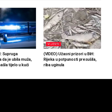
VIJESTI
H: Supruga
(VIDEO) Užasni prizori u BiH:
 da je ubila muža,
Rijeka u potpunosti presušila,
ašla tijelo u kući
riba uginula