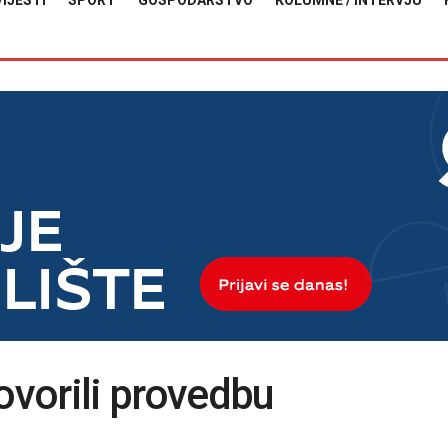
VIJESTI
SPORT
GOSPODARSTVO
KOLUMNE / INTERVJU
ovorili provedbu