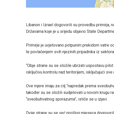
Libanon i Izrael dogovorili su provedbu primirja,
Državama koje je u srijedu objavio State Departm
Primirje je uvjetovano potpunim prekidom vatre 
te povlačenjem svih njezinih pripadnika iz sektora j
“Obje strane su se složile ubrzati uspostavu pilo
isključivu kontrolu nad teritorijem, isključujući sv
Ove mjere imaju za cilj “napredak prema sveobuhv
također su se složili sudjelovati u novom krugu ra
“sveobuhvatnog sporazuma”, ističe se u izjavi.
Dvije strane su se već prošlog mjeseca dogovorile o