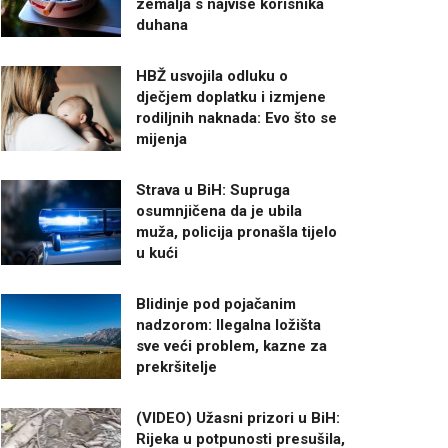
zemalja s najviše korisnika
duhana
HBŽ usvojila odluku o
dječjem doplatku i izmjene
rodiljnih naknada: Evo što se
mijenja
Strava u BiH: Supruga
osumnjičena da je ubila
muža, policija pronašla tijelo
u kući
Blidinje pod pojačanim
nadzorom: Ilegalna ložišta
sve veći problem, kazne za
prekršitelje
(VIDEO) Užasni prizori u BiH:
Rijeka u potpunosti presušila,