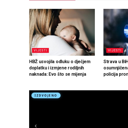
VIJESTI
VIJESTI
HBŽ usvojila odluku o dječjem
Strava u Bi
doplatku i izmjene rodiljnih
osumnjičena
naknada: Evo što se mijenja
policija pron