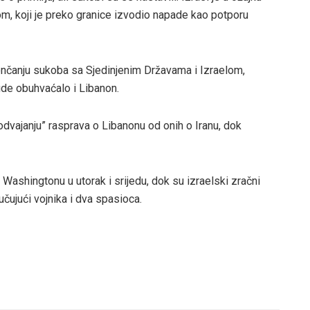
om, koji je preko granice izvodio napade kao potporu
končanju sukoba sa Sjedinjenim Državama i Izraelom,
ude obuhvaćalo i Libanon.
odvajanju” rasprava o Libanonu od onih o Iranu, dok
 Washingtonu u utorak i srijedu, dok su izraelski zračni
učujući vojnika i dva spasioca.