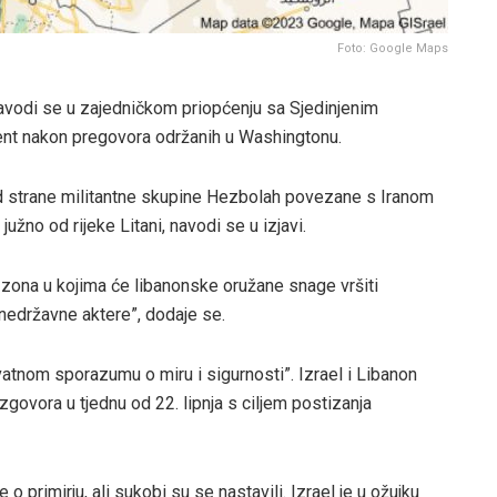
Foto: Google Maps
 navodi se u zajedničkom priopćenju sa Sjedinjenim
ent nakon pregovora održanih u Washingtonu.
od strane militantne skupine Hezbolah povezane s Iranom
užno od rijeke Litani, navodi se u izjavi.
t zona u kojima će libanonske oružane snage vršiti
e nedržavne aktere”, dodaje se.
atnom sporazumu o miru i sigurnosti”. Izrael i Libanon
zgovora u tjednu od 22. lipnja s ciljem postizanja
 primirju, ali sukobi su se nastavili. Izrael je u ožujku