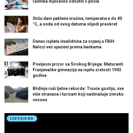
radnika mjesečno odsutni s posla
Stižu dani paklene vrućine, temperature do 40
°C, a onda od ovog datuma slijedi preokret
Danas isplata invalidnina za srpanj u FBiH:
Nalozi već upućeni prema bankama
Povijesni prizor sa Širokog Brijega: Maturanti
Franjevačke gimnazije na ispitu zrelosti 1943.
godine
Blidinje ruši ljetne rekorde: Tisuće gostiju, sve
više stranaca i turizam koji nadmašuje zimsku
sezonu