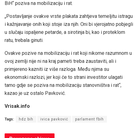
BiH“ poziva na mobilizaciju i rat.
„Postavljanje ovakve vrste plakata zahtjeva temeljitu istragu
i kažnjavanje onih koji stoje iza njih. Oni bi vjerojatno pobjegli
u slučaju ispaljene petarde, a sirotinja bi, kao i proteklom
ratu, trebala ginuti.
Ovakve pozive na mobilizaciju i rat koji nikome razumnom u
ovoj zemlji nije ni na kraj pameti treba zaustaviti, ali i
primjereno kazniti iz više razloga. Među njima su
ekonomski razlozi, jer koji će to strani investitor ulagati
tamo gdje se poziva na mobilizaciju stanovništva i rat“,
kazao je uz ostalo Pavković.
Vrisak.info
Tags:
hdz bih
ivica pavković
parlament fbih