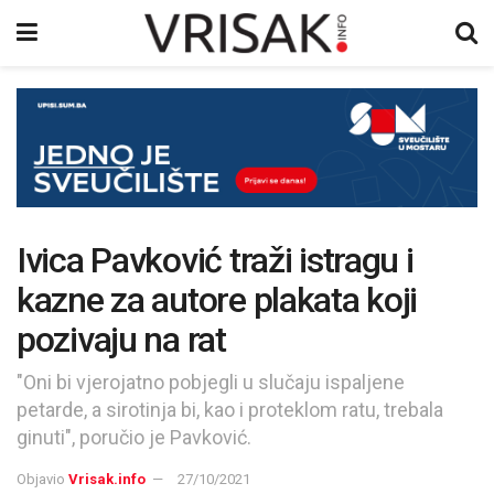
Ivica Pavković traži istragu i
kazne za autore plakata koji
pozivaju na rat
"Oni bi vjerojatno pobjegli u slučaju ispaljene
petarde, a sirotinja bi, kao i proteklom ratu, trebala
ginuti", poručio je Pavković.
Objavio
Vrisak.info
27/10/2021