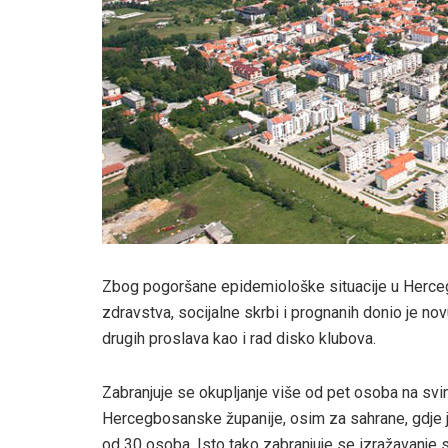
Zbog pogoršane epidemiološke situacije u Hercegb
zdravstva, socijalne skrbi i prognanih donio je n
drugih proslava kao i rad disko klubova.
Zabranjuje se okupljanje više od pet osoba na sv
Hercegbosanske županije, osim za sahrane, gdje je
od 30 osoba. Isto tako zabranjuje se izražavanje