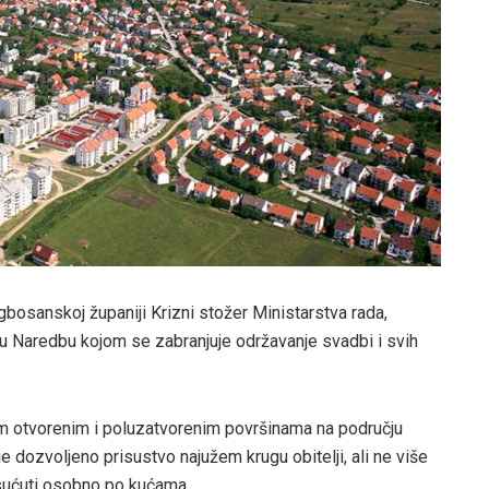
osanskoj županiji Krizni stožer Ministarstva rada,
ovu Naredbu kojom se zabranjuje održavanje svadbi i svih
im otvorenim i poluzatvorenim površinama na području
 dozvoljeno prisustvo najužem krugu obitelji, ali ne više
 sućuti osobno po kućama.