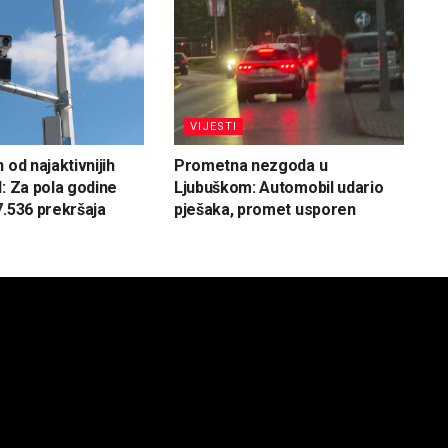
VIJESTI
 od najaktivnijih
Prometna nezgoda u
H: Za pola godine
Ljubuškom: Automobil udario
7.536 prekršaja
pješaka, promet usporen