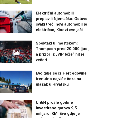
Električni automobili
preplavili Njemačku: Gotovo
svaki treći novi automobil je
električan, Kinezi sve jači
Spektakl u Imostskom:
Thompson pred 20.000 ljudi,
a prizor iz „VIP lože“ hit je
večeri
Evo gdje se iz Hercegovine
trenutno najviše čeka na
ulazak u Hrvatsku
U BiH prošle godine
investirano gotovo 9,5
milijardi KM: Evo gdje je