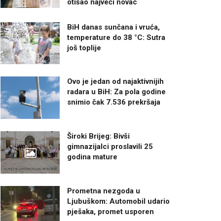
otišao najveći novac
BiH danas sunčana i vruća,
temperature do 38 °C: Sutra
još toplije
Ovo je jedan od najaktivnijih
radara u BiH: Za pola godine
snimio čak 7.536 prekršaja
Široki Brijeg: Bivši
gimnazijalci proslavili 25
godina mature
Prometna nezgoda u
Ljubuškom: Automobil udario
pješaka, promet usporen