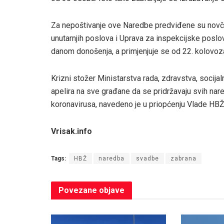
Za nepoštivanje ove Naredbe predviđene su novča
unutarnjih poslova i Uprava za inspekcijske pos
danom donošenja, a primjenjuje se od 22. kolovoz
Krizni stožer Ministarstva rada, zdravstva, socija
apelira na sve građane da se pridržavaju svih nared
koronavirusa, navedeno je u priopćenju Vlade HBŽ
Vrisak.info
Tags:
HBŽ
naredba
svadbe
zabrana
Povezane
objave