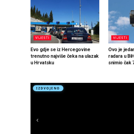
VIJESTI
VIJESTI
Evo gdje se iz Hercegovine
Ovo je jedan
trenutno najviše čeka na ulazak
radara u Bi
u Hrvatsku
snimio čak 