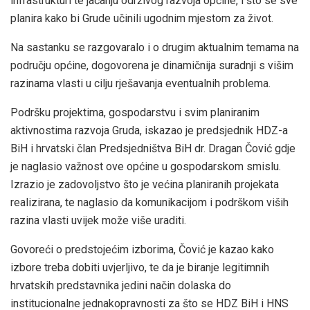
infrastrukturi te jačanju održivog razvoja općine, i što se sve
planira kako bi Grude učinili ugodnim mjestom za život.
Na sastanku se razgovaralo i o drugim aktualnim temama na
području općine, dogovorena je dinamičnija suradnji s višim
razinama vlasti u cilju rješavanja eventualnih problema.
Podršku projektima, gospodarstvu i svim planiranim
aktivnostima razvoja Gruda, iskazao je predsjednik HDZ-a
BiH i hrvatski član Predsjedništva BiH dr. Dragan Čović gdje
je naglasio važnost ove općine u gospodarskom smislu.
Izrazio je zadovoljstvo što je većina planiranih projekata
realizirana, te naglasio da komunikacijom i podrškom viših
razina vlasti uvijek može više uraditi.
Govoreći o predstojećim izborima, Čović je kazao kako
izbore treba dobiti uvjerljivo, te da je biranje legitimnih
hrvatskih predstavnika jedini način dolaska do
institucionalne jednakopravnosti za što se HDZ BiH i HNS