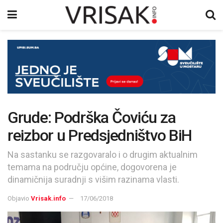
Grude: Podrška Čoviću za
reizbor u Predsjedništvo BiH
Na sastanku se razgovaralo i o drugim aktualnim
temama na području općine, dogovorena je
dinamičnija suradnji s višim razinama vlasti.
Objavio
Vrisak.info
17/06/2018