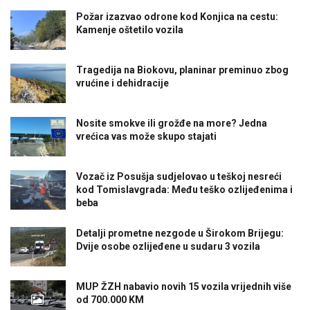
Požar izazvao odrone kod Konjica na cestu:
Kamenje oštetilo vozila
Tragedija na Biokovu, planinar preminuo zbog
vrućine i dehidracije
Nosite smokve ili grožđe na more? Jedna
vrećica vas može skupo stajati
Vozač iz Posušja sudjelovao u teškoj nesreći
kod Tomislavgrada: Među teško ozlijeđenima i
beba
Detalji prometne nezgode u Širokom Brijegu:
Dvije osobe ozlijeđene u sudaru 3 vozila
MUP ŽZH nabavio novih 15 vozila vrijednih više
od 700.000 KM