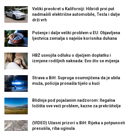
Veliki preokret u Kaliforniji: Hibridi prvi put
nadmašili električne automobile, Tesla i dalje
drži vrh
Pušenje i dalje veliki problem u EU: Objavljena
ljestvica zemalja s najviše korisnika duhana
HBŽ usvojila odluku o dječjem doplatku i
izmjene rodiljnih naknada: Evo što se mijenja
Strava u BiH: Supruga osumnjičena da je ubila
muža, policija pronašla tijelo u kući
Blidinje pod pojačanim nadzorom: Ilegalna
ložišta sve veći problem, kazne za prekršitelje
(VIDEO) Užasni prizori u BiH: Rijeka u potpunosti
presušila, riba uginula