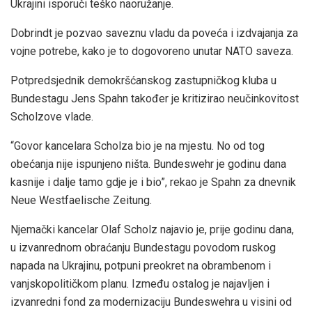
Ukrajini isporuči teško naoružanje.
Dobrindt je pozvao saveznu vladu da poveća i izdvajanja za
vojne potrebe, kako je to dogovoreno unutar NATO saveza.
Potpredsjednik demokršćanskog zastupničkog kluba u
Bundestagu Jens Spahn također je kritizirao neučinkovitost
Scholzove vlade.
“Govor kancelara Scholza bio je na mjestu. No od tog
obećanja nije ispunjeno ništa. Bundeswehr je godinu dana
kasnije i dalje tamo gdje je i bio”, rekao je Spahn za dnevnik
Neue Westfaelische Zeitung.
Njemački kancelar Olaf Scholz najavio je, prije godinu dana,
u izvanrednom obraćanju Bundestagu povodom ruskog
napada na Ukrajinu, potpuni preokret na obrambenom i
vanjskopolitičkom planu. Između ostalog je najavljen i
izvanredni fond za modernizaciju Bundeswehra u visini od