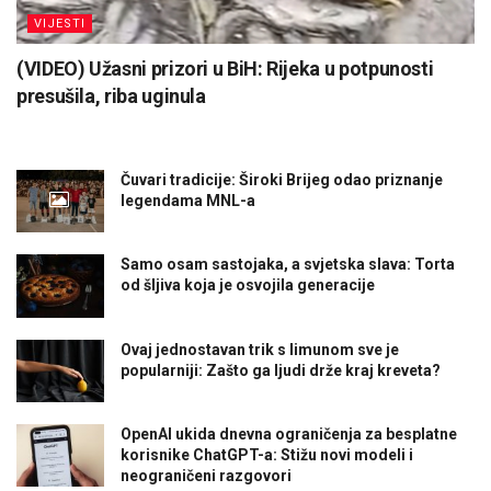
VIJESTI
(VIDEO) Užasni prizori u BiH: Rijeka u potpunosti
presušila, riba uginula
Čuvari tradicije: Široki Brijeg odao priznanje
legendama MNL-a
Samo osam sastojaka, a svjetska slava: Torta
od šljiva koja je osvojila generacije
Ovaj jednostavan trik s limunom sve je
popularniji: Zašto ga ljudi drže kraj kreveta?
OpenAI ukida dnevna ograničenja za besplatne
korisnike ChatGPT-a: Stižu novi modeli i
neograničeni razgovori