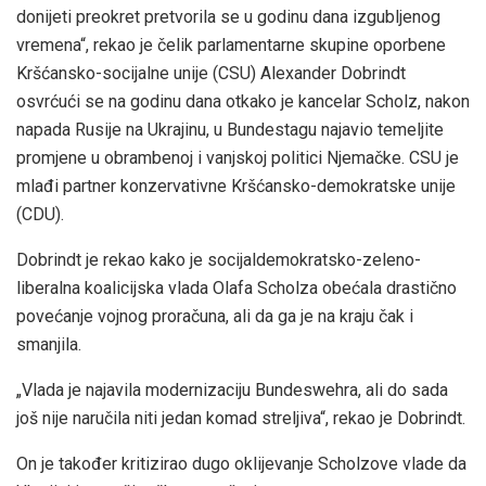
donijeti preokret pretvorila se u godinu dana izgubljenog
vremena“, rekao je čelik parlamentarne skupine oporbene
Kršćansko-socijalne unije (CSU) Alexander Dobrindt
osvrćući se na godinu dana otkako je kancelar Scholz, nakon
napada Rusije na Ukrajinu, u Bundestagu najavio temeljite
promjene u obrambenoj i vanjskoj politici Njemačke. CSU je
mlađi partner konzervativne Kršćansko-demokratske unije
(CDU).
Dobrindt je rekao kako je socijaldemokratsko-zeleno-
liberalna koalicijska vlada Olafa Scholza obećala drastično
povećanje vojnog proračuna, ali da ga je na kraju čak i
smanjila.
„Vlada je najavila modernizaciju Bundeswehra, ali do sada
još nije naručila niti jedan komad streljiva“, rekao je Dobrindt.
On je također kritizirao dugo oklijevanje Scholzove vlade da