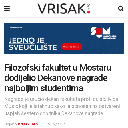
Filozofski fakultet u Mostaru
dodijelio Dekanove nagrade
najboljim studentima
Nagrade je uručio dekan fakulteta prof. dr. sc. Ivica
Musić koji je istaknuo kako je ponosan na ostvareni
uspjeh šestero dobitnika Dekanove nagrade.
Objavio
Vrisak.info
19/12/2017