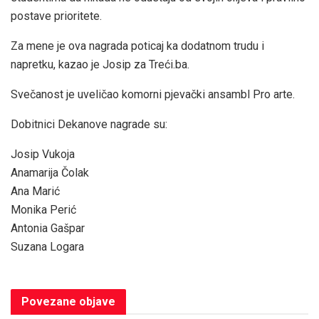
postave prioritete.
Za mene je ova nagrada poticaj ka dodatnom trudu i
napretku, kazao je Josip za Treći.ba.
Svečanost je uveličao komorni pjevački ansambl Pro arte.
Dobitnici Dekanove nagrade su:
Josip Vukoja
Anamarija Čolak
Ana Marić
Monika Perić
Antonia Gašpar
Suzana Logara
Povezane
objave