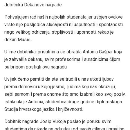
dobitnika Dekanove nagrade.
Pohvaljujem rad naših najboljih studenata jer uspjeh ovakve
vrste nije posljedica slučajnosti ni usputnosti i spontanosti,
nego velikog odricanja, strpljivosti i upornosti, rekao je
dekan Musić.
U ime dobitnika, prisutnima se obratila Antonia Gašpar koja
je zahvalila dekanu, svim profesorima i suradnicima čijom
su brigom postigli ovu nagradu.
Uvijek ćemo pamtiti da ste se trudili u nas utkati ljubav
prema domovini u kojoj jesmo, ljudima koji nas okružuju,
sebi samom i prema onome što smo izabrali kao svoj poziv,
istaknula je Antonia, studentica druge godine diplomskoga
Studija hrvatskoga jezika i književnosti.
Dobitnik nagrade Josip Vukoja poslao je poruku svim
studentima da nikada ne odustaju od svojih ciljeva i pravilno