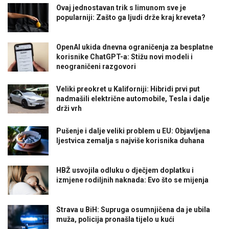
Ovaj jednostavan trik s limunom sve je
popularniji: Zašto ga ljudi drže kraj kreveta?
OpenAI ukida dnevna ograničenja za besplatne
korisnike ChatGPT-a: Stižu novi modeli i
neograničeni razgovori
Veliki preokret u Kaliforniji: Hibridi prvi put
nadmašili električne automobile, Tesla i dalje
drži vrh
Pušenje i dalje veliki problem u EU: Objavljena
ljestvica zemalja s najviše korisnika duhana
HBŽ usvojila odluku o dječjem doplatku i
izmjene rodiljnih naknada: Evo što se mijenja
Strava u BiH: Supruga osumnjičena da je ubila
muža, policija pronašla tijelo u kući