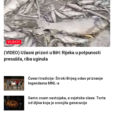
VIJESTI
(VIDEO) Užasni prizori u BiH: Rijeka u potpunosti
presušila, riba uginula
Čuvari tradicije: Široki Brijeg odao priznanje
legendama MNL-a
Samo osam sastojaka, a svjetska slava: Torta
od šljiva koja je osvojila generacije