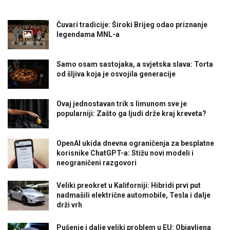
Čuvari tradicije: Široki Brijeg odao priznanje
legendama MNL-a
Samo osam sastojaka, a svjetska slava: Torta
od šljiva koja je osvojila generacije
Ovaj jednostavan trik s limunom sve je
popularniji: Zašto ga ljudi drže kraj kreveta?
OpenAI ukida dnevna ograničenja za besplatne
korisnike ChatGPT-a: Stižu novi modeli i
neograničeni razgovori
Veliki preokret u Kaliforniji: Hibridi prvi put
nadmašili električne automobile, Tesla i dalje
drži vrh
Pušenje i dalje veliki problem u EU: Objavljena