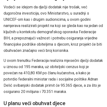
Vodeći se idejom da dječji dodatak nije trošak, već
dugoročna investicija, ovo Ministarstvo, u suradnji s
UNICEF-om kao i drugim sudionicima, u ovom godini
namjerava realizirati projekt na koji se gleda kao na jedan od
ključnih u kontekstu demografskog oporavka Federacije
BIH, a prepoznajući važnost i potrebu osiguranja vrijedne
financijske podrške obiteljima s djecom, kroz projekt će biti
obuhvaćen značajno veći broj korisnika.
U ovom trenutku Federacija realizira mjesečni dječji dodatak
u iznosu od 195 maraka, uz obiteljski cenzus koji je
povećan na 410,80 KM po članu kućanstva, a kako je
potvrdio federalni ministar rada i socijalne politike Adnan
Delić svibanjski dodatak primit će 95.365 djece, a za što je
osigurano 20 milijuna i 70.351 maraka.
U planu veći obuhvat djece