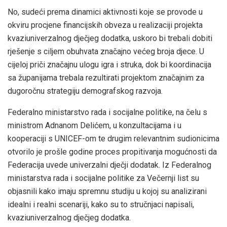
No, sudeći prema dinamici aktivnosti koje se provode u
okviru procjene financijskih obveza u realizaciji projekta
kvaziuniverzalnog dječjeg dodatka, uskoro bi trebali dobiti
rješenje s ciljem obuhvata značajno većeg broja djece. U
cijeloj priči značajnu ulogu igra i struka, dok bi koordinacija
sa županijama trebala rezultirati projektom značajnim za
dugoročnu strategiju demografskog razvoja.
Federalno ministarstvo rada i socijalne politike, na čelu s
ministrom Adnanom Delićem, u konzultacijama i u
kooperaciji s UNICEF-om te drugim relevantnim sudionicima
otvorilo je prošle godine proces propitivanja mogućnosti da
Federacija uvede univerzalni dječji dodatak. Iz Federalnog
ministarstva rada i socijalne politike za Večernji list su
objasnili kako imaju spremnu studiju u kojoj su analizirani
idealni i realni scenariji, kako su to stručnjaci napisali,
kvaziuniverzalnog dječjeg dodatka.