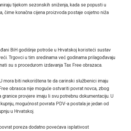
aniraju tijekom sezonskih sniženja, kada se popusti u
, čime konačna cijena proizvoda postaje osjetno niža
đani BiH godišnje potroše u Hrvatskoj koristeći sustav
veći. Trgovci u tim sredinama već godinama prilagođavaju
nati su s procedurom izdavanja Tax Free obrazaca.
 mora biti nekorištena te da carinski službenici imaju
 Free obrasca nije moguće ostvariti povrat novca, zbog
a granice provjere imaju li svu potrebnu dokumentaciju. U
u kupnju, mogućnost povrata PDV-a postala je jedan od
pnju u Hrvatskoj.
 povrat poreza dodatno povećava isplativost