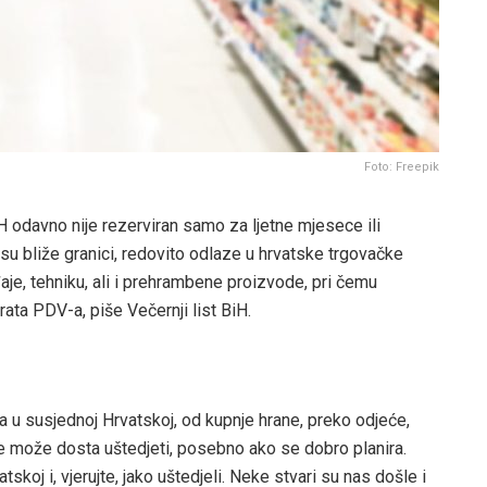
Foto: Freepik
 odavno nije rezerviran samo za ljetne mjesece ili
 su bliže granici, redovito odlaze u hrvatske trgovačke
aje, tehniku, ali i prehrambene proizvode, pri čemu
ata PDV-a, piše Večernji list BiH.
u susjednoj Hrvatskoj, od kupnje hrane, preko odjeće,
e može dosta uštedjeti, posebno ako se dobro planira.
koj i, vjerujte, jako uštedjeli. Neke stvari su nas došle i