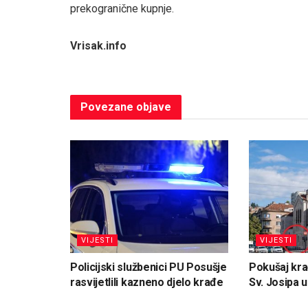
prekogranične kupnje.
Vrisak.info
Povezane
objave
VIJESTI
VIJESTI
Policijski službenici PU Posušje
Pokušaj kra
rasvijetlili kazneno djelo krađe
Sv. Josipa 