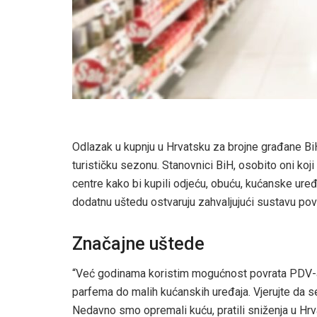
Odlazak u kupnju u Hrvatsku za brojne građane BiH
turističku sezonu. Stanovnici BiH, osobito oni koji
centre kako bi kupili odjeću, obuću, kućanske uređ
dodatnu uštedu ostvaruju zahvaljujući sustavu povr
Značajne uštede
“Već godinama koristim mogućnost povrata PDV-a 
parfema do malih kućanskih uređaja. Vjerujte da s
Nedavno smo opremali kuću, pratili sniženja u Hrvats