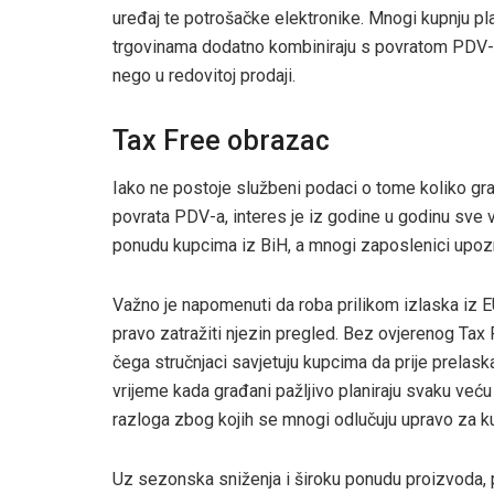
uređaj te potrošačke elektronike. Mnogi kupnju pl
trgovinama dodatno kombiniraju s povratom PDV-a
nego u redovitoj prodaji.
Tax Free obrazac
Iako ne postoje službeni podaci o tome koliko gra
povrata PDV-a, interes je iz godine u godinu sve 
ponudu kupcima iz BiH, a mnogi zaposlenici upoz
Važno je napomenuti da roba prilikom izlaska iz EU
pravo zatražiti njezin pregled. Bez ovjerenog Tax
čega stručnjaci savjetuju kupcima da prije prelask
vrijeme kada građani pažljivo planiraju svaku već
razloga zbog kojih se mnogi odlučuju upravo za ku
Uz sezonska sniženja i široku ponudu proizvoda,