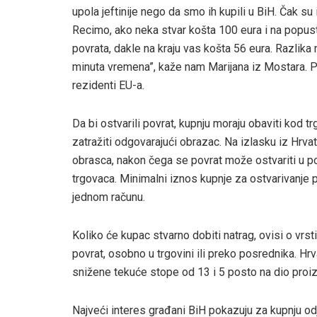
upola jeftinije nego da smo ih kupili u BiH. Čak su
Recimo, ako neka stvar košta 100 eura i na popust
povrata, dakle na kraju vas košta 56 eura. Razlika
minuta vremena”, kaže nam Marijana iz Mostara. Pr
rezidenti EU-a.
Da bi ostvarili povrat, kupnju moraju obaviti kod t
zatražiti odgovarajući obrazac. Na izlasku iz Hrvat
obrasca, nakon čega se povrat može ostvariti u po
trgovaca. Minimalni iznos kupnje za ostvarivanje 
jednom računu.
Koliko će kupac stvarno dobiti natrag, ovisi o vrst
povrat, osobno u trgovini ili preko posrednika. H
snižene tekuće stope od 13 i 5 posto na dio proiz
Najveći interes građani BiH pokazuju za kupnju odj