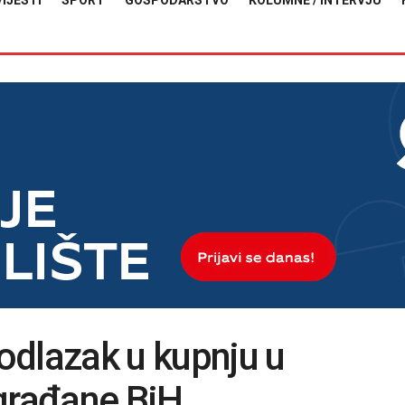
VIJESTI
SPORT
GOSPODARSTVO
KOLUMNE / INTERVJU
 odlazak u kupnju u
 građane BiH