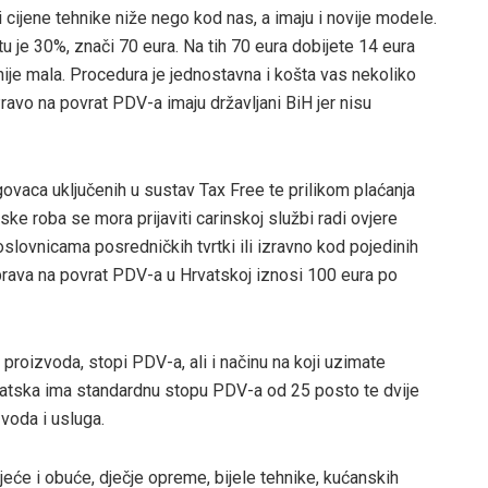
 i cijene tehnike niže nego kod nas, a imaju i novije modele.
u je 30%, znači 70 eura. Na tih 70 eura dobijete 14 eura
 nije mala. Procedura je jednostavna i košta vas nekoliko
avo na povrat PDV-a imaju državljani BiH jer nisu
rgovaca uključenih u sustav Tax Free te prilikom plaćanja
ske roba se mora prijaviti carinskoj službi radi ovjere
slovnicama posredničkih tvrtki ili izravno kod pojedinih
prava na povrat PDV-a u Hrvatskoj iznosi 100 eura po
i proizvoda, stopi PDV-a, ali i načinu na koji uzimate
rvatska ima standardnu stopu PDV-a od 25 posto te dvije
voda i usluga.
eće i obuće, dječje opreme, bijele tehnike, kućanskih