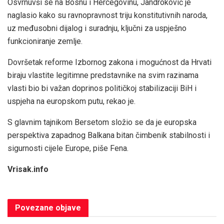
Osvrnuvši se na Bosnu i Hercegovinu, Jandroković je
naglasio kako su ravnopravnost triju konstitutivnih naroda,
uz međusobni dijalog i suradnju, ključni za uspješno
funkcioniranje zemlje.
Dovršetak reforme Izbornog zakona i mogućnost da Hrvati
biraju vlastite legitimne predstavnike na svim razinama
vlasti bio bi važan doprinos političkoj stabilizaciji BiH i
uspjeha na europskom putu, rekao je.
S glavnim tajnikom Bersetom složio se da je europska
perspektiva zapadnog Balkana bitan čimbenik stabilnosti i
sigurnosti cijele Europe, piše Fena.
Vrisak.info
Povezane
objave