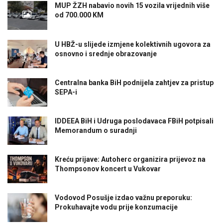
MUP ŽZH nabavio novih 15 vozila vrijednih više
od 700.000 KM
U HBŽ-u slijede izmjene kolektivnih ugovora za
osnovno i srednje obrazovanje
Centralna banka BiH podnijela zahtjev za pristup
SEPA-i
IDDEEA BiH i Udruga poslodavaca FBiH potpisali
Memorandum o suradnji
Kreću prijave: Autoherc organizira prijevoz na
Thompsonov koncert u Vukovar
Vodovod Posušje izdao važnu preporuku:
Prokuhavajte vodu prije konzumacije