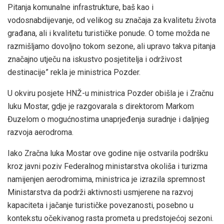
Pitanja komunalne infrastrukture, baš kao i
vodosnabdijevanje, od velikog su značaja za kvalitetu života
građana, ali i kvalitetu turističke ponude. O tome možda ne
razmišljamo dovoljno tokom sezone, ali upravo takva pitanja
značajno utječu na iskustvo posjetitelja i održivost
destinacije” rekla je ministrica Pozder.
U okviru posjete HNŽ-u ministrica Pozder obišla je i Zračnu
luku Mostar, gdje je razgovarala s direktorom Markom
Đuzelom o mogućnostima unaprjeđenja suradnje i daljnjeg
razvoja aerodroma.
Iako Zračna luka Mostar ove godine nije ostvarila podršku
kroz javni poziv Federalnog ministarstva okoliša i turizma
namijenjen aerodromima, ministrica je izrazila spremnost
Ministarstva da podrži aktivnosti usmjerene na razvoj
kapaciteta i jačanje turističke povezanosti, posebno u
kontekstu očekivanog rasta prometa u predstojećoj sezoni.