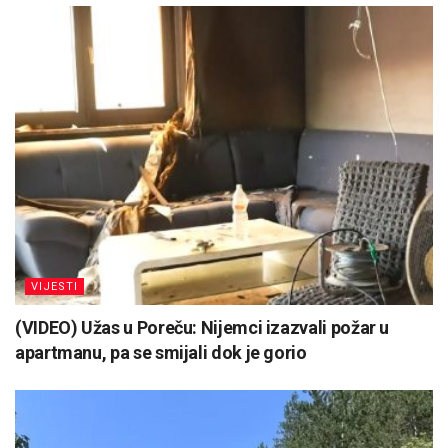
VIJESTI
(VIDEO) Užas u Poreču: Nijemci izazvali požar u
apartmanu, pa se smijali dok je gorio