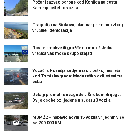
Požar izazvao odrone kod Konjica na cestu:
Kamenje oštetilo vozila
Tragedija na Biokovu, planinar preminuo zbog
vrućine i dehidracije
Nosite smokve ili grožđe na more? Jedna
vrećica vas može skupo stajati
Vozač iz Posušja sudjelovao u teškoj nesreći
kod Tomislavgrada: Među teško ozlijeđenima i
beba
Detalji prometne nezgode u Širokom Brijegu:
Dvije osobe ozlijeđene u sudaru 3 vozila
MUP ŽZH nabavio novih 15 vozila vrijednih više
od 700.000 KM