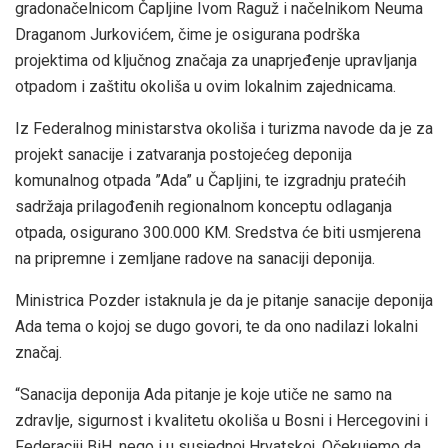
gradonačelnicom Čapljine Ivom Raguž i načelnikom Neuma
Draganom Jurkovićem, čime je osigurana podrška
projektima od ključnog značaja za unaprjeđenje upravljanja
otpadom i zaštitu okoliša u ovim lokalnim zajednicama.
Iz Federalnog ministarstva okoliša i turizma navode da je za
projekt sanacije i zatvaranja postojećeg deponija
komunalnog otpada ”Ada” u Čapljini, te izgradnju pratećih
sadržaja prilagođenih regionalnom konceptu odlaganja
otpada, osigurano 300.000 KM. Sredstva će biti usmjerena
na pripremne i zemljane radove na sanaciji deponija.
Ministrica Pozder istaknula je da je pitanje sanacije deponija
Ada tema o kojoj se dugo govori, te da ono nadilazi lokalni
značaj.
“Sanacija deponija Ada pitanje je koje utiče ne samo na
zdravlje, sigurnost i kvalitetu okoliša u Bosni i Hercegovini i
Federaciji BiH, nego i u susjednoj Hrvatskoj. Očekujemo da