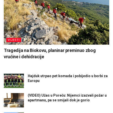
VIJESTI
Tragedija na Biokovu, planinar preminuo zbog
vrućine i dehidracije
Hajduk utrpao pet komada i pobijedio u borbi za
Europu
(VIDEO) Užas u Poreču: Nijemci izazvali požar u
apartmanu, pa se smijali dok je gorio