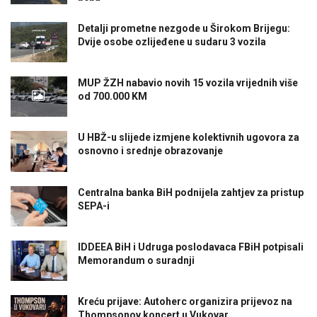
Detalji prometne nezgode u Širokom Brijegu:
Dvije osobe ozlijeđene u sudaru 3 vozila
MUP ŽZH nabavio novih 15 vozila vrijednih više
od 700.000 KM
U HBŽ-u slijede izmjene kolektivnih ugovora za
osnovno i srednje obrazovanje
Centralna banka BiH podnijela zahtjev za pristup
SEPA-i
IDDEEA BiH i Udruga poslodavaca FBiH potpisali
Memorandum o suradnji
Kreću prijave: Autoherc organizira prijevoz na
Thompsonov koncert u Vukovar