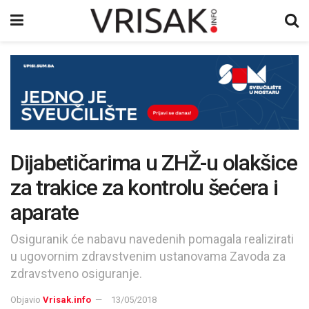
Dijabetičarima u ZHŽ-u olakšice
za trakice za kontrolu šećera i
aparate
Osiguranik će nabavu navedenih pomagala realizirati
u ugovornim zdravstvenim ustanovama Zavoda za
zdravstveno osiguranje.
Objavio
Vrisak.info
13/05/2018