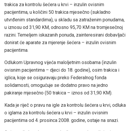
trakica za kontrolu šećera u krvi – inzulin ovisnim
pacijentima, u količini 50 trakica mjesečno (sukladno
utvrđenim standardima), u skladu sa zatraženim ponudama,
u iznosu od 31,90 KM, odnosno 95,70 KM na tromjesečnoj
razini. Temeljem iskazanih ponuda, zainteresirani dobavljači
donirat će aparate za mjerenje šećera – inzulin ovisnim
pacijentima.
Odlukom Upravnog vijeća maloljetnim osobama (inzulin
ovisnim pacijentima – djeci do 18. godine), osim trakica i
iglica, koje se osiguravaju preko Federalnog fonda
solidarnosti, omogućuje se dodatno pravo na jedno
pakiranje mjesečno (50 trakica – iznos od 31,90 KM).
Kada je riječ o pravu na igle za kontrolu šećera u krvi, odluka
o iglama za kontrolu šećera u krvi – inzulin ovisnim
pacijentima od 4. prosinca 2008. godine, ostaje na snazi.