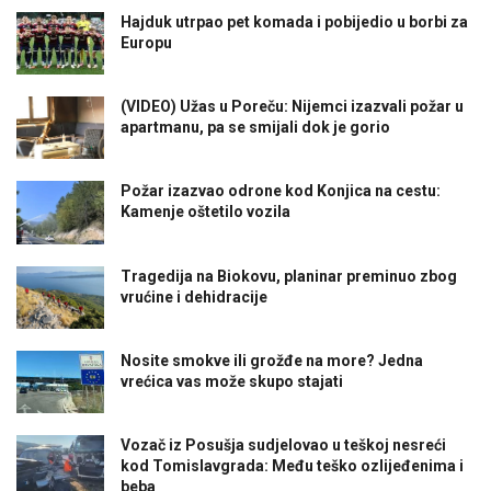
Hajduk utrpao pet komada i pobijedio u borbi za
Europu
(VIDEO) Užas u Poreču: Nijemci izazvali požar u
apartmanu, pa se smijali dok je gorio
Požar izazvao odrone kod Konjica na cestu:
Kamenje oštetilo vozila
Tragedija na Biokovu, planinar preminuo zbog
vrućine i dehidracije
Nosite smokve ili grožđe na more? Jedna
vrećica vas može skupo stajati
Vozač iz Posušja sudjelovao u teškoj nesreći
kod Tomislavgrada: Među teško ozlijeđenima i
beba