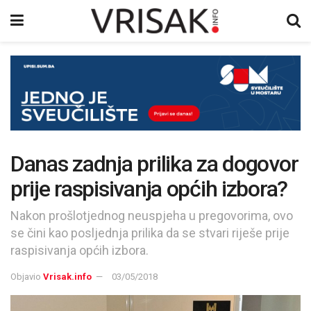
Danas zadnja prilika za dogovor
prije raspisivanja općih izbora?
Nakon prošlotjednog neuspjeha u pregovorima, ovo
se čini kao posljednja prilika da se stvari riješe prije
raspisivanja općih izbora.
Objavio
Vrisak.info
03/05/2018