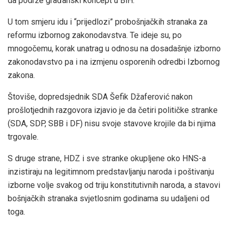
da podrže građanski koncept u BiH.
U tom smjeru idu i “prijedlozi” probošnjačkih stranaka za
reformu izbornog zakonodavstva. Te ideje su, po
mnogočemu, korak unatrag u odnosu na dosadašnje izborno
zakonodavstvo pa i na izmjenu osporenih odredbi Izbornog
zakona.
Štoviše, dopredsjednik SDA Šefik Džaferović nakon
prošlotjednih razgovora izjavio je da četiri političke stranke
(SDA, SDP, SBB i DF) nisu svoje stavove krojile da bi njima
trgovale.
S druge strane, HDZ i sve stranke okupljene oko HNS-a
inzistiraju na legitimnom predstavljanju naroda i poštivanju
izborne volje svakog od triju konstitutivnih naroda, a stavovi
bošnjačkih stranaka svjetlosnim godinama su udaljeni od
toga.