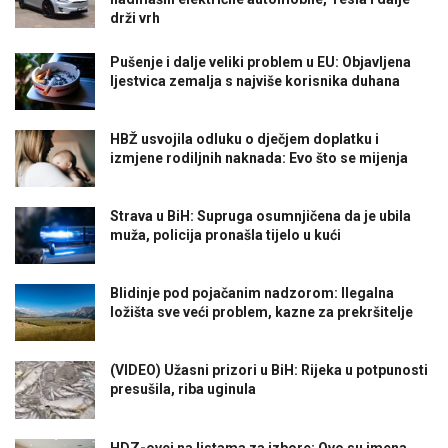
drži vrh
Pušenje i dalje veliki problem u EU: Objavljena
ljestvica zemalja s najviše korisnika duhana
HBŽ usvojila odluku o dječjem doplatku i
izmjene rodiljnih naknada: Evo što se mijenja
Strava u BiH: Supruga osumnjičena da je ubila
muža, policija pronašla tijelo u kući
Blidinje pod pojačanim nadzorom: Ilegalna
ložišta sve veći problem, kazne za prekršitelje
(VIDEO) Užasni prizori u BiH: Rijeka u potpunosti
presušila, riba uginula
HDZ-ovci na listama za izbore: Ovo su imena