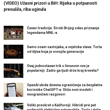
(VIDEO) Užasni prizori u BiH: Rijeka u potpunosti
presušila, riba uginula
Čuvari tradicije: Široki Brijeg odao priznanje
legendama MNL-a
Samo osam sastojaka, a svjetska slava: Torta
od šljiva koja je osvojila generacije
Ovaj jednostavan trik s limunom sve je
popularniji: Zašto ga ljudi drže kraj kreveta?
OpenAI ukida dnevna ograničenja za besplatne
korisnike ChatGPT-a: Stižu novi modeli i
neograničeni razgovori
Veliki preokret u Kaliforniji: Hibridi prvi put
nadmašili električne automobile, Tesla i dalje