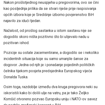
Nakon prošlotjednog neuspjeha u pregovorima, ovo se čini
kao posljednja prilika da se stvari riješe prije raspisivanja
općih izbora koje je Središnje izborno povjerenstvo BiH
najavilo za idući tjedan.
Nažalost, od prošlog sastanka u istom sastavu nije se
dogodilo skoro ništa pozitivno što bi ulijevalo nadu u
pozitivan ishod.
Pozicije su ostale zacementirane, a dogodilo se i nekoliko
incidentnih situacija koje su samo umanjile šanse za
dogovor. Jedna od njih je i ponašanje pojedinih političkih
čelnika tijekom posjeta predsjednika Europskog vijeća
Donalda Tuska.
Osim toga, razdoblje između dva kruga pregovora neki su
iskoristili kako bi dolili ulje na vatru, pa je tako Željko
Komšić otvoreno pozvao Europsku uniju i NATO-ov savez