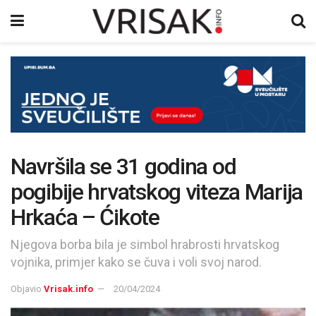
Navršila se 31 godina od
pogibije hrvatskog viteza Marija
Hrkaća – Ćikote
Njegova borba bila je simbol hrabrosti hrvatskog
vojnika, primjer kako se čuva i voli svoj narod.
Objavio
Vrisak.info
20/04/2024