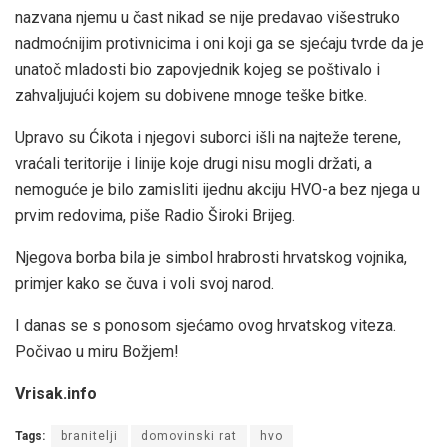
nazvana njemu u čast nikad se nije predavao višestruko
nadmoćnijim protivnicima i oni koji ga se sjećaju tvrde da je
unatoč mladosti bio zapovjednik kojeg se poštivalo i
zahvaljujući kojem su dobivene mnoge teške bitke.
Upravo su Ćikota i njegovi suborci išli na najteže terene,
vraćali teritorije i linije koje drugi nisu mogli držati, a
nemoguće je bilo zamisliti ijednu akciju HVO-a bez njega u
prvim redovima, piše Radio Široki Brijeg.
Njegova borba bila je simbol hrabrosti hrvatskog vojnika,
primjer kako se čuva i voli svoj narod.
I danas se s ponosom sjećamo ovog hrvatskog viteza.
Počivao u miru Božjem!
Vrisak.info
Tags:
branitelji
domovinski rat
hvo