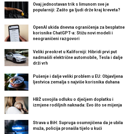
Ovaj jednostavan trik s limunom sve je
popularniji: Zašto ga ljudi drže kraj kreveta?
OpenAI ukida dnevna ograničenja za besplatne
korisnike ChatGPT-a: Stižu novi modeli i
neograničeni razgovori
Veliki preokret u Kaliforniji: Hibridi prvi put
nadmašili električne automobile, Tesla i dalje
drži vrh
Pušenje i dalje veliki problem u EU: Objavljena
ljestvica zemalja s najviše korisnika duhana
HBŽ usvojila odluku o dječjem doplatku i
izmjene rodiljnih naknada: Evo što se mijenja
Strava u BiH: Supruga osumnjičena da je ubila
muža, policija pronašla tijelo u kući