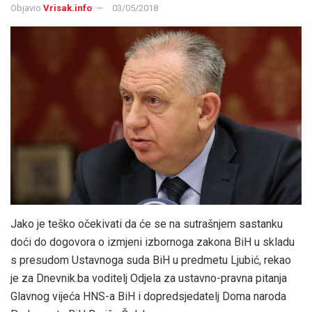
Objavio
Vrisak.info
03/05/2018
Jako je teško očekivati da će se na sutrašnjem sastanku
doći do dogovora o izmjeni izbornoga zakona BiH u skladu
s presudom Ustavnoga suda BiH u predmetu Ljubić, rekao
je za Dnevnik.ba voditelj Odjela za ustavno-pravna pitanja
Glavnog vijeća HNS-a BiH i dopredsjedatelj Doma naroda