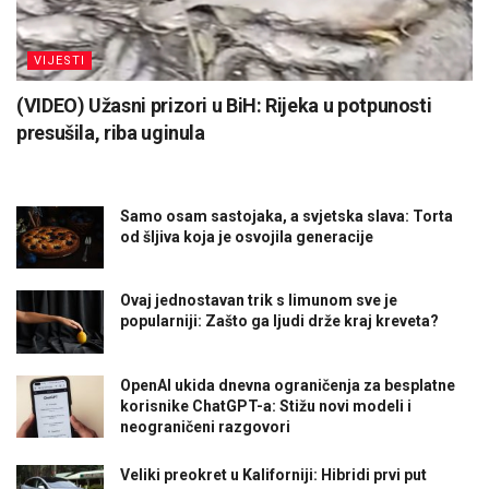
VIJESTI
(VIDEO) Užasni prizori u BiH: Rijeka u potpunosti
presušila, riba uginula
Samo osam sastojaka, a svjetska slava: Torta
od šljiva koja je osvojila generacije
Ovaj jednostavan trik s limunom sve je
popularniji: Zašto ga ljudi drže kraj kreveta?
OpenAI ukida dnevna ograničenja za besplatne
korisnike ChatGPT-a: Stižu novi modeli i
neograničeni razgovori
Veliki preokret u Kaliforniji: Hibridi prvi put