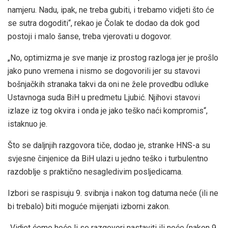
namjeru. Nadu, ipak, ne treba gubiti, i trebamo vidjeti što će
se sutra dogoditi“, rekao je Čolak te dodao da dok god
postoji i malo šanse, treba vjerovati u dogovor.
„No, optimizma je sve manje iz prostog razloga jer je prošlo
jako puno vremena i nismo se dogovorili jer su stavovi
bošnjačkih stranaka takvi da oni ne žele provedbu odluke
Ustavnoga suda BiH u predmetu Ljubić. Njihovi stavovi
izlaze iz tog okvira i onda je jako teško naći kompromis“,
istaknuo je.
Što se daljnjih razgovora tiče, dodao je, stranke HNS-a su
svjesne činjenice da BiH ulazi u jedno teško i turbulentno
razdoblje s praktično nesagledivim posljedicama.
Izbori se raspisuju 9. svibnja i nakon tog datuma neće (ili ne
bi trebalo) biti moguće mijenjati izborni zakon.
„Vidjet ćemo hoće li se razgovori nastaviti ili neće (nakon 9.