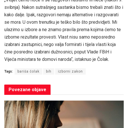
svibnja). Nakon sutrašnjeg sastanka bismo trebali znati što i
kako dalje. Ipak, razgovori nemaju alternative i razgovarati
se mora. U ovom trenutku je teško bilo što predvidjeti. Mi
ulazimo u izbore a ne znamo pravila prema kojima ćemo te
izborne rezultate provesti. Vlast nisu samo neposredno
izabrani zastupnici, nego valja formirati i tijela vlasti koja
čine posredno izabrani dužnosnici, poput Vlade FBiH i
Vijeća ministara te domovi naroda“, istaknuo je Čolak.
Tags:
bariša čolak
bih
izborni zakon
Povezane
objave