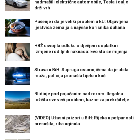
nadmašili električne automobile, Tesla i dalje
drži vrh
Pušenje i dalje veliki problem u EU: Objavljena
ljestvica zemalja s najviše korisnika duhana
HBŽ usvojila odluku o dječjem doplatku i
izmjene rodiljnih naknada: Evo što se mijenja
Strava u BiH: Supruga osumnjičena da je ubila
muža, policija pronašla tijelo u kući
Blidinje pod pojačanim nadzorom: Ilegalna
ložišta sve veći problem, kazne za prekršitelje
(VIDEO) Užasni prizori u BiH: Rijeka u potpunosti
presušila, riba uginula