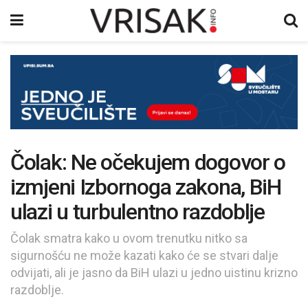
Čolak: Ne očekujem dogovor o
izmjeni Izbornoga zakona, BiH
ulazi u turbulentno razdoblje
Čolak smatra kako u ovom trenutku nitko sa
sigurnošću ne može kazati kako će se stvari dalje
odvijati, ali je jasno da BiH ulazi u jedno uistinu krizno
razdoblje.