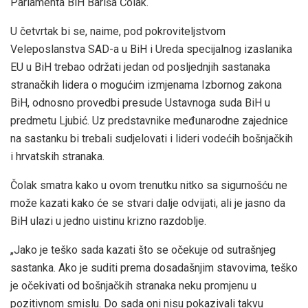
Parlamenta BiH Bariša Čolak.
U četvrtak bi se, naime, pod pokroviteljstvom
Veleposlanstva SAD-a u BiH i Ureda specijalnog izaslanika
EU u BiH trebao održati jedan od posljednjih sastanaka
stranačkih lidera o mogućim izmjenama Izbornog zakona
BiH, odnosno provedbi presude Ustavnoga suda BiH u
predmetu Ljubić. Uz predstavnike međunarodne zajednice
na sastanku bi trebali sudjelovati i lideri vodećih bošnjačkih
i hrvatskih stranaka.
Čolak smatra kako u ovom trenutku nitko sa sigurnošću ne
može kazati kako će se stvari dalje odvijati, ali je jasno da
BiH ulazi u jedno uistinu krizno razdoblje.
„Jako je teško sada kazati što se očekuje od sutrašnjeg
sastanka. Ako je suditi prema dosadašnjim stavovima, teško
je očekivati od bošnjačkih stranaka neku promjenu u
pozitivnom smislu. Do sada oni nisu pokazivali takvu