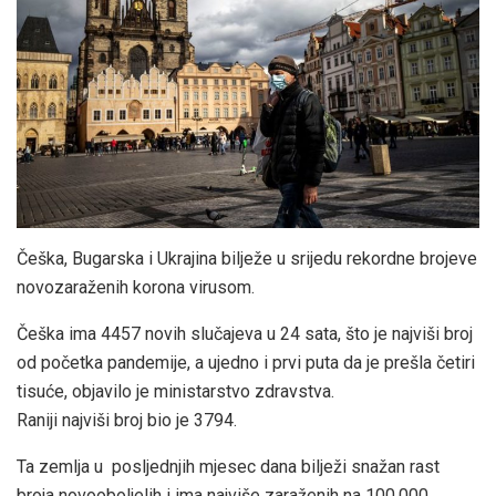
Češka, Bugarska i Ukrajina bilježe u srijedu rekordne brojeve
novozaraženih korona virusom.
Češka ima 4457 novih slučajeva u 24 sata, što je najviši broj
od početka pandemije, a ujedno i prvi puta da je prešla četiri
tisuće, objavilo je ministarstvo zdravstva.
Raniji najviši broj bio je 3794.
Ta zemlja u posljednjih mjesec dana bilježi snažan rast
broja novooboljelih i ima najviše zaraženih na 100.000