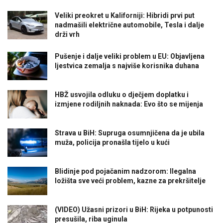
Veliki preokret u Kaliforniji: Hibridi prvi put
nadmašili električne automobile, Tesla i dalje
drži vrh
Pušenje i dalje veliki problem u EU: Objavljena
ljestvica zemalja s najviše korisnika duhana
HBŽ usvojila odluku o dječjem doplatku i
izmjene rodiljnih naknada: Evo što se mijenja
Strava u BiH: Supruga osumnjičena da je ubila
muža, policija pronašla tijelo u kući
Blidinje pod pojačanim nadzorom: Ilegalna
ložišta sve veći problem, kazne za prekršitelje
(VIDEO) Užasni prizori u BiH: Rijeka u potpunosti
presušila, riba uginula