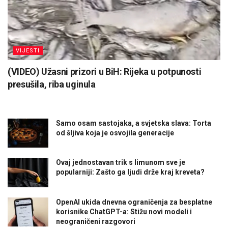
VIJESTI
(VIDEO) Užasni prizori u BiH: Rijeka u potpunosti
presušila, riba uginula
Samo osam sastojaka, a svjetska slava: Torta
od šljiva koja je osvojila generacije
Ovaj jednostavan trik s limunom sve je
popularniji: Zašto ga ljudi drže kraj kreveta?
OpenAI ukida dnevna ograničenja za besplatne
korisnike ChatGPT-a: Stižu novi modeli i
neograničeni razgovori