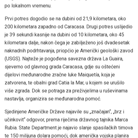
po lokalnom vremenu.
Prvi potres dogodio se na dubini od 21,9 kilometara, oko
200 kilometara zapadno od Caracasa. Drugi potres uslijedio
je 39 sekundi kasnije na dubini od 10 kilometara, oko 45
kilometara dalje, nakon čega je zabilježeno još dvadesetak
naknadnih podrhtavanja, priopćio je Američki geološki zavod
(USGS). Najteže je pogođena savezna država La Guaira,
sjeverno od glavnog grada Caracasa, gdje su oštećeni
dijelovi međunarodne zračne luke Maiquetía, koja je
zatvorena, te obalni grad Catia la Mar, u kojem se urušilo
više zgrada. Dok se potraga za preživjelima u ruševinama
nastavlja, organizira se međunarodna pomoć.
Sjedinjene Američke Države najavile su „značajan“, „brz i
učinkovit“ odgovor, prema riječima državnog tajnika Marca
Rubia. State Department je najavio slanje spasilačkih timova
te 150 milijuna dolara pomoći, dok američka vojska planira