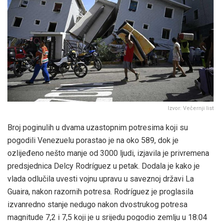
Izvor: Večernji list
Broj poginulih u dvama uzastopnim potresima koji su
pogodili Venezuelu porastao je na oko 589, dok je
ozlijeđeno nešto manje od 3000 ljudi, izjavila je privremena
predsjednica Delcy Rodríguez u petak. Dodala je kako je
vlada odlučila uvesti vojnu upravu u saveznoj državi La
Guaira, nakon razornih potresa. Rodríguez je proglasila
izvanredno stanje nedugo nakon dvostrukog potresa
magnitude 7,2 i 7,5 koji je u srijedu pogodio zemlju u 18:04