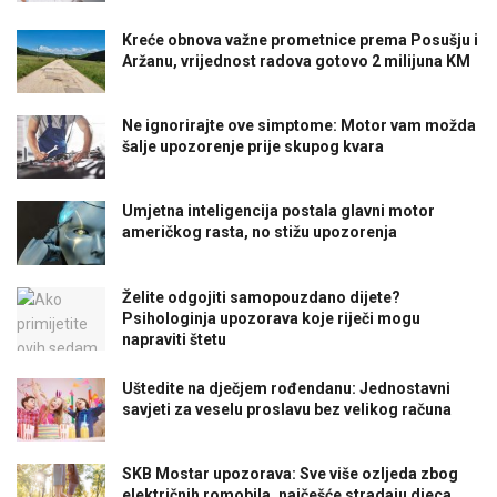
Kreće obnova važne prometnice prema Posušju i
Aržanu, vrijednost radova gotovo 2 milijuna KM
Ne ignorirajte ove simptome: Motor vam možda
šalje upozorenje prije skupog kvara
Umjetna inteligencija postala glavni motor
američkog rasta, no stižu upozorenja
Želite odgojiti samopouzdano dijete?
Psihologinja upozorava koje riječi mogu
napraviti štetu
Uštedite na dječjem rođendanu: Jednostavni
savjeti za veselu proslavu bez velikog računa
SKB Mostar upozorava: Sve više ozljeda zbog
električnih romobila, najčešće stradaju djeca