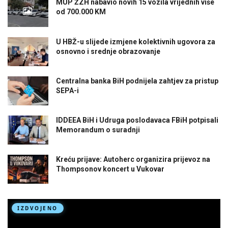
MUP ŽZH nabavio novih 15 vozila vrijednih više
od 700.000 KM
U HBŽ-u slijede izmjene kolektivnih ugovora za
osnovno i srednje obrazovanje
Centralna banka BiH podnijela zahtjev za pristup
SEPA-i
IDDEEA BiH i Udruga poslodavaca FBiH potpisali
Memorandum o suradnji
Kreću prijave: Autoherc organizira prijevoz na
Thompsonov koncert u Vukovar