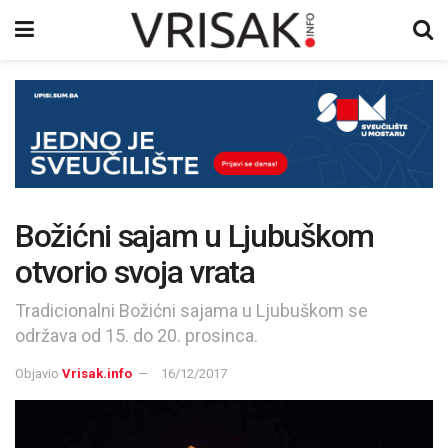
Božićni sajam u Ljubuškom
otvorio svoja vrata
Tradicionalni Božićni sajama u Ljubuškom se
održava od 15. do 20. prosinca.
Objavio
Vrisak.info
16/12/2017