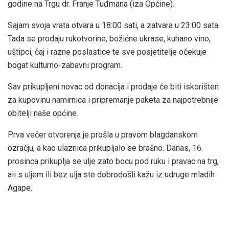
godine na Trgu dr. Franje Tuđmana (iza Općine).
Sajam svoja vrata otvara u 18:00 sati, a zatvara u 23:00 sata.
Tada se prodaju rukotvorine, božićne ukrase, kuhano vino,
uštipci, čaj i razne poslastice te sve posjetitelje očekuje
bogat kulturno-zabavni program.
Sav prikupljeni novac od donacija i prodaje će biti iskorišten
za kupovinu namirnica i pripremanje paketa za najpotrebnije
obitelji naše općine.
Prva večer otvorenja je prošla u pravom blagdanskom
ozračju, a kao ulaznica prikupljalo se brašno. Danas, 16.
prosinca prikuplja se ulje zato bocu pod ruku i pravac na trg,
ali s uljem ili bez ulja ste dobrodošli kažu iz udruge mladih
Agape.