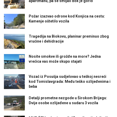
apartmanu, pa se smijali dok je gorio
Požar izazvao odrone kod Konjica na cestu:
Kamenje oštetilo vozila
Tragedija na Biokovu, planinar preminuo zbog
vrućine i dehidracije
Nosite smokve ili grožđe na more? Jedna
vrećica vas može skupo stajati
Vozač iz Posušja sudjelovao u teškoj nesreći
kod Tomislavgrada: Među teško ozlijeđenima i
beba
Detalji prometne nezgode u Širokom Brijegu:
Dvije osobe ozlijeđene u sudaru 3 vozila