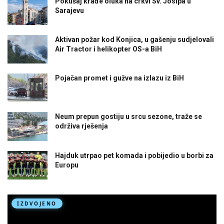
Pokušaj krađe oluka na crkvi Sv. Josipa u
Sarajevu
Aktivan požar kod Konjica, u gašenju sudjelovali
Air Tractor i helikopter OS-a BiH
Pojačan promet i gužve na izlazu iz BiH
Neum prepun gostiju u srcu sezone, traže se
održiva rješenja
Hajduk utrpao pet komada i pobijedio u borbi za
Europu