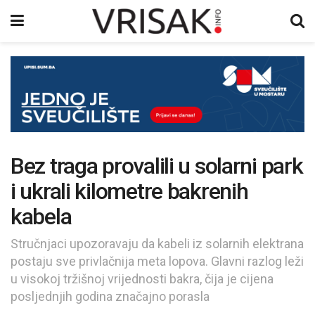
Bez traga provalili u solarni park
i ukrali kilometre bakrenih
kabela
Stručnjaci upozoravaju da kabeli iz solarnih elektrana
postaju sve privlačnija meta lopova. Glavni razlog leži
u visokoj tržišnoj vrijednosti bakra, čija je cijena
posljednjih godina značajno porasla