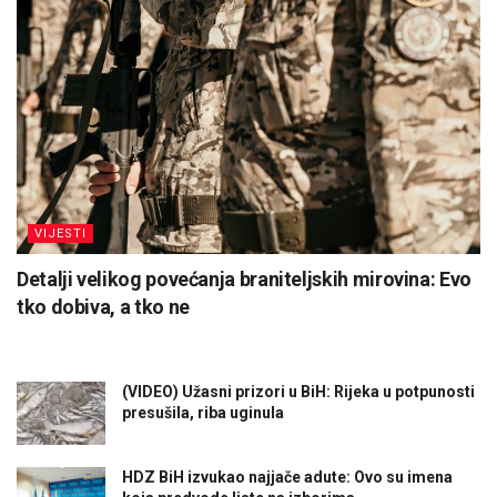
VIJESTI
Detalji velikog povećanja braniteljskih mirovina: Evo
tko dobiva, a tko ne
(VIDEO) Užasni prizori u BiH: Rijeka u potpunosti
presušila, riba uginula
HDZ BiH izvukao najjače adute: Ovo su imena