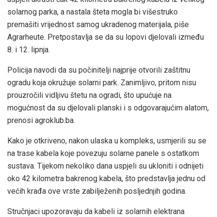
solarnog parka, a nastala šteta mogla bi višestruko
premašiti vrijednost samog ukradenog materijala, piše
Agrarheute. Pretpostavlja se da su lopovi djelovali između
8. i 12. lipnja.
Policija navodi da su počinitelji najprije otvorili zaštitnu
ogradu koja okružuje solarni park. Zanimljivo, pritom nisu
prouzročili vidljivu štetu na ogradi, što upućuje na
mogućnost da su djelovali planski i s odgovarajućim alatom,
prenosi agroklub.ba.
Kako je otkriveno, nakon ulaska u kompleks, usmjerili su se
na trase kabela koje povezuju solarne panele s ostatkom
sustava. Tijekom nekoliko dana uspjeli su ukloniti i odnijeti
oko 42 kilometra bakrenog kabela, što predstavlja jednu od
većih krađa ove vrste zabilježenih posljednjih godina.
Stručnjaci upozoravaju da kabeli iz solarnih elektrana