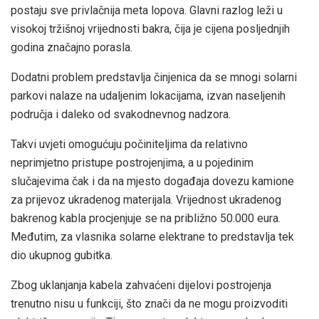
postaju sve privlačnija meta lopova. Glavni razlog leži u
visokoj tržišnoj vrijednosti bakra, čija je cijena posljednjih
godina značajno porasla.
Dodatni problem predstavlja činjenica da se mnogi solarni
parkovi nalaze na udaljenim lokacijama, izvan naseljenih
područja i daleko od svakodnevnog nadzora.
Takvi uvjeti omogućuju počiniteljima da relativno
neprimjetno pristupe postrojenjima, a u pojedinim
slučajevima čak i da na mjesto događaja dovezu kamione
za prijevoz ukradenog materijala. Vrijednost ukradenog
bakrenog kabla procjenjuje se na približno 50.000 eura.
Međutim, za vlasnika solarne elektrane to predstavlja tek
dio ukupnog gubitka.
Zbog uklanjanja kabela zahvaćeni dijelovi postrojenja
trenutno nisu u funkciji, što znači da ne mogu proizvoditi