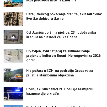
koja predvode liste na izborima
Detalji velikog povećanja braniteljskih mirovina:
Evo tko dobiva, a tko ne
Od Uzarića do Sinja pješice: 23 hodočasnika
krenula na put uoči Velike Gospe
Objavljen javni natječaj za sufinanciranje
projekata kulture u Bosni i Hercegovini za 2026.
godinu
Niz požara u ŽZH, na području Gruda vatra
prijetila stambenim objektima
Policijski službenici PU Posušje rasvijetlili
kazneno djelo krađe