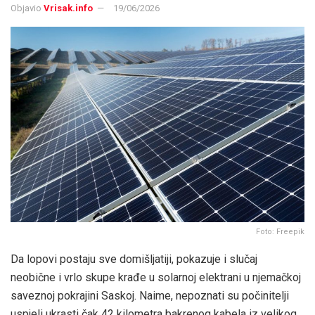
Objavio
Vrisak.info
19/06/2026
Foto: Freepik
Da lopovi postaju sve domišljatiji, pokazuje i slučaj
neobične i vrlo skupe krađe u solarnoj elektrani u njemačkoj
saveznoj pokrajini Saskoj. Naime, nepoznati su počinitelji
uspjeli ukrasti čak 42 kilometra bakrenog kabela iz velikog