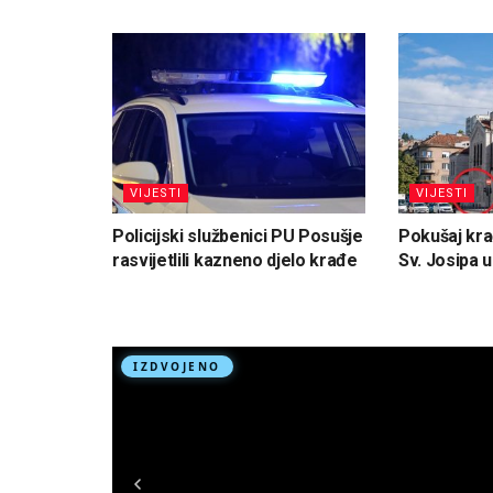
VIJESTI
VIJESTI
Policijski službenici PU Posušje
Pokušaj kra
rasvijetlili kazneno djelo krađe
Sv. Josipa 