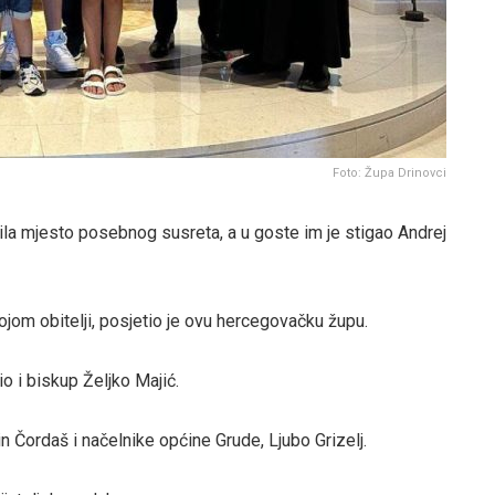
Foto: Župa Drinovci
ila mjesto posebnog susreta, a u goste im je stigao Andrej
ojom obitelji, posjetio je ovu hercegovačku župu.
io i biskup Željko Majić.
n Čordaš i načelnike općine Grude, Ljubo Grizelj.