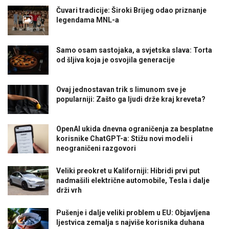
Čuvari tradicije: Široki Brijeg odao priznanje
legendama MNL-a
Samo osam sastojaka, a svjetska slava: Torta
od šljiva koja je osvojila generacije
Ovaj jednostavan trik s limunom sve je
popularniji: Zašto ga ljudi drže kraj kreveta?
OpenAI ukida dnevna ograničenja za besplatne
korisnike ChatGPT-a: Stižu novi modeli i
neograničeni razgovori
Veliki preokret u Kaliforniji: Hibridi prvi put
nadmašili električne automobile, Tesla i dalje
drži vrh
Pušenje i dalje veliki problem u EU: Objavljena
ljestvica zemalja s najviše korisnika duhana