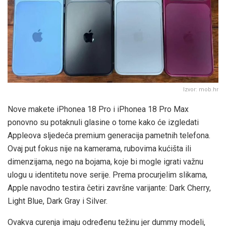
Izvor: mob.hr
Nove makete iPhonea 18 Pro i iPhonea 18 Pro Max
ponovno su potaknuli glasine o tome kako će izgledati
Appleova sljedeća premium generacija pametnih telefona.
Ovaj put fokus nije na kamerama, rubovima kućišta ili
dimenzijama, nego na bojama, koje bi mogle igrati važnu
ulogu u identitetu nove serije. Prema procurjelim slikama,
Apple navodno testira četiri završne varijante: Dark Cherry,
Light Blue, Dark Gray i Silver.
Ovakva curenja imaju određenu težinu jer dummy modeli,