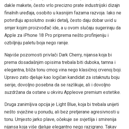
dakle makete, često vrlo precizno prate industrijski dizajn
finalnih uređaja, osobito u kasnijim fazama razvoja. Iako ne
potvrđuju apsolutno svaki detalj, često daju dobar uvid u
smjer kojim proizvođač ide, a u ovom slučaju sugeriraju da
Apple za iPhone 18 Pro priprema nešto profinjeniju i
ozbiljniju paletu boja nego ranije.
Najviše pozornosti privlači Dark Cherry, nijansa koja bi
prema dosadašnjim opisima trebala biti duboka, tamna i
elegantna, bliža tonu crnog vina nego klasičnoj crvenoj boji.
Upravo zato djeluje kao logičan kandidat za istaknutu boju
serije, dovoljno posebna da se razlikuje, ali i dovoljno
suzdržana da ostane u okviru Appleove premium estetike.
Druga zanimljiva opcija je Light Blue, koja bi trebala unijeti
nešto svježine u ponudu, ali bez pretjerane agresivnosti u
tonu. Umjesto jarko plave, očekuje se svjetlija i smirenija
nijansa koja više djeluje elegantno nego razigrano. Takav