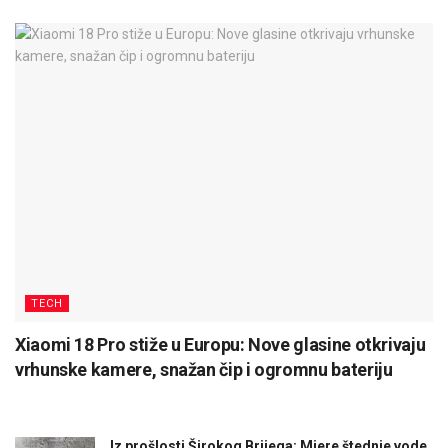
TECH
Xiaomi 18 Pro stiže u Europu: Nove glasine otkrivaju
vrhunske kamere, snažan čip i ogromnu bateriju
Iz prošlosti Širokog Brijega: Mjere štednje vode