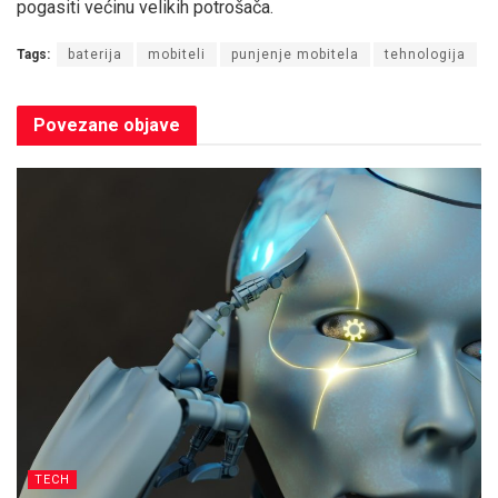
pogasiti većinu velikih potrošača.
Tags:
baterija
mobiteli
punjenje mobitela
tehnologija
Povezane
objave
TECH