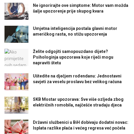
Ne ignorirajte ove simptome: Motor vam možda
šalje upozorenje prije skupog kvara
Umjetna inteligencija postala glavni motor
američkog rasta, no stižu upozorenja
Želite odgojiti samopouzdano dijete?
Psihologinja upozorava koje riječi mogu
napraviti štetu
Uštedite na dječjem rođendanu: Jednostavni
savjeti za veselu proslavu bez velikog računa
SKB Mostar upozorava: Sve više ozljeda zbog
električnih romobila, najčešće stradaju djeca
Državni službenici u BiH dobivaju dodatni novac:
Isplata razlike plaća i većeg regresa već počela