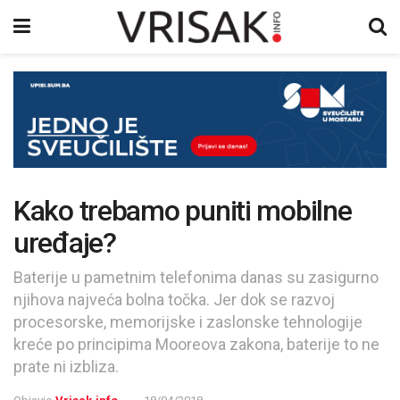
Kako trebamo puniti mobilne
uređaje?
Baterije u pametnim telefonima danas su zasigurno
njihova najveća bolna točka. Jer dok se razvoj
procesorske, memorijske i zaslonske tehnologije
kreće po principima Mooreova zakona, baterije to ne
prate ni izbliza.