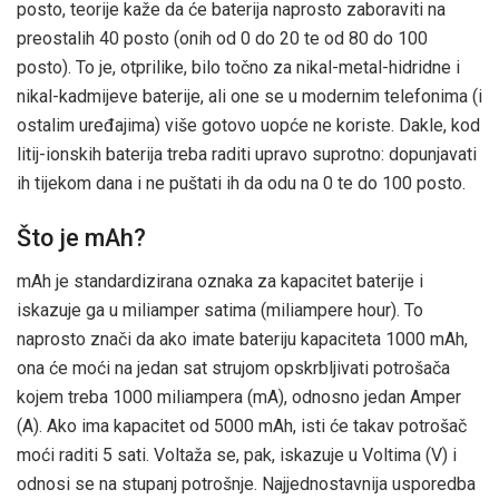
posto, teorije kaže da će baterija naprosto zaboraviti na
preostalih 40 posto (onih od 0 do 20 te od 80 do 100
posto). To je, otprilike, bilo točno za nikal-metal-hidridne i
nikal-kadmijeve baterije, ali one se u modernim telefonima (i
ostalim uređajima) više gotovo uopće ne koriste. Dakle, kod
litij-ionskih baterija treba raditi upravo suprotno: dopunjavati
ih tijekom dana i ne puštati ih da odu na 0 te do 100 posto.
Što je mAh?
mAh je standardizirana oznaka za kapacitet baterije i
iskazuje ga u miliamper satima (miliampere hour). To
naprosto znači da ako imate bateriju kapaciteta 1000 mAh,
ona će moći na jedan sat strujom opskrbljivati potrošača
kojem treba 1000 miliampera (mA), odnosno jedan Amper
(A). Ako ima kapacitet od 5000 mAh, isti će takav potrošač
moći raditi 5 sati. Voltaža se, pak, iskazuje u Voltima (V) i
odnosi se na stupanj potrošnje. Najjednostavnija usporedba