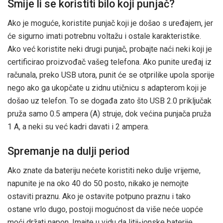
Smije li se koristiti bilo koji punjač?
Ako je moguće, koristite punjač koji je došao s uređajem, jer
će sigurno imati potrebnu voltažu i ostale karakteristike.
Ako već koristite neki drugi punjač, probajte naći neki koji je
certificirao proizvođač vašeg telefona. Ako punite uređaj iz
računala, preko USB utora, punit će se otprilike upola sporije
nego ako ga ukopčate u zidnu utičnicu s adapterom koji je
došao uz telefon. To se događa zato što USB 2.0 priključak
pruža samo 0.5 ampera (A) struje, dok većina punjača pruža
1 A, a neki su već kadri davati i 2 ampera.
Spremanje na dulji period
Ako znate da bateriju nećete koristiti neko dulje vrijeme,
napunite je na oko 40 do 50 posto, nikako je nemojte
ostaviti praznu. Ako je ostavite potpuno praznu i tako
ostane vrlo dugo, postoji mogućnost da više neće uopće
moći držati napon. Imajte u vidu da litij-ionske baterije