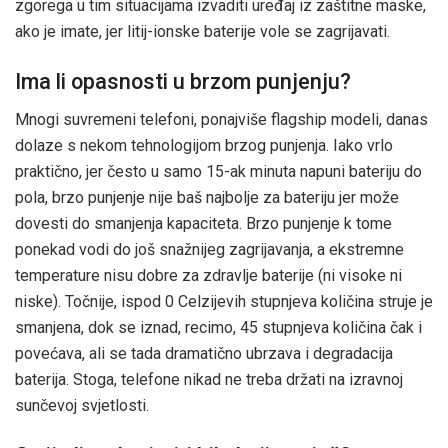
zgorega u tim situacijama izvaditi uređaj iz zaštitne maske,
ako je imate, jer litij-ionske baterije vole se zagrijavati.
Ima li opasnosti u brzom punjenju?
Mnogi suvremeni telefoni, ponajviše flagship modeli, danas
dolaze s nekom tehnologijom brzog punjenja. Iako vrlo
praktično, jer često u samo 15-ak minuta napuni bateriju do
pola, brzo punjenje nije baš najbolje za bateriju jer može
dovesti do smanjenja kapaciteta. Brzo punjenje k tome
ponekad vodi do još snažnijeg zagrijavanja, a ekstremne
temperature nisu dobre za zdravlje baterije (ni visoke ni
niske). Točnije, ispod 0 Celzijevih stupnjeva količina struje je
smanjena, dok se iznad, recimo, 45 stupnjeva količina čak i
povećava, ali se tada dramatično ubrzava i degradacija
baterija. Stoga, telefone nikad ne treba držati na izravnoj
sunčevoj svjetlosti.