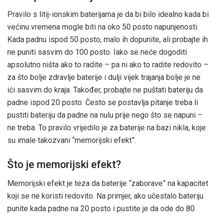
Pravilo s litij-ionskim baterijama je da bi bilo idealno kada bi
većinu vremena mogle biti na oko 50 posto napunjenosti.
Kada padnu ispod 50 posto, malo ih dopunite, ali probajte ih
ne puniti sasvim do 100 posto. Iako se neće dogoditi
apsolutno ništa ako to radite – pa ni ako to radite redovito –
za što bolje zdravlje baterije i dulji vijek trajanja bolje je ne
ići sasvim do kraja. Također, probajte ne puštati bateriju da
padne ispod 20 posto. Često se postavlja pitanje treba li
pustiti bateriju da padne na nulu prije nego što se napuni –
ne treba. To pravilo vrijedilo je za baterije na bazi nikla, koje
su imale takozvani “memorijski efekt”.
Što je memorijski efekt?
Memorijski efekt je teza da baterije “zaborave” na kapacitet
koji se ne koristi redovito. Na primjer, ako učestalo bateriju
punite kada padne na 20 posto i pustite je da ode do 80