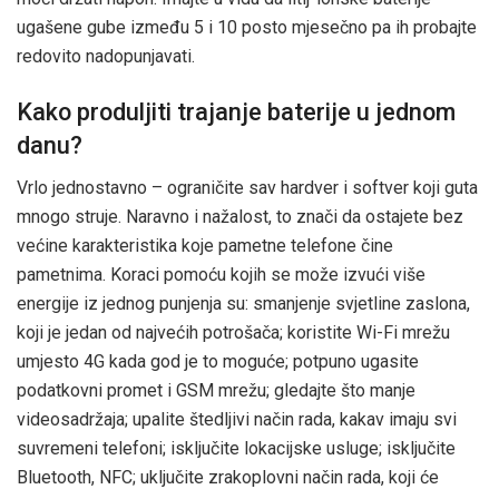
ugašene gube između 5 i 10 posto mjesečno pa ih probajte
redovito nadopunjavati.
Kako produljiti trajanje baterije u jednom
danu?
Vrlo jednostavno – ograničite sav hardver i softver koji guta
mnogo struje. Naravno i nažalost, to znači da ostajete bez
većine karakteristika koje pametne telefone čine
pametnima. Koraci pomoću kojih se može izvući više
energije iz jednog punjenja su: smanjenje svjetline zaslona,
koji je jedan od najvećih potrošača; koristite Wi-Fi mrežu
umjesto 4G kada god je to moguće; potpuno ugasite
podatkovni promet i GSM mrežu; gledajte što manje
videosadržaja; upalite štedljivi način rada, kakav imaju svi
suvremeni telefoni; isključite lokacijske usluge; isključite
Bluetooth, NFC; uključite zrakoplovni način rada, koji će