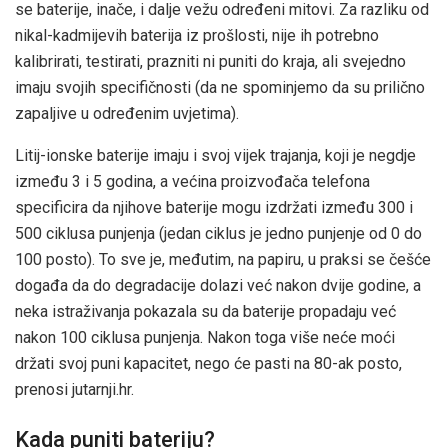
se baterije, inače, i dalje vežu određeni mitovi. Za razliku od
nikal-kadmijevih baterija iz prošlosti, nije ih potrebno
kalibrirati, testirati, prazniti ni puniti do kraja, ali svejedno
imaju svojih specifičnosti (da ne spominjemo da su prilično
zapaljive u određenim uvjetima).
Litij-ionske baterije imaju i svoj vijek trajanja, koji je negdje
između 3 i 5 godina, a većina proizvođača telefona
specificira da njihove baterije mogu izdržati između 300 i
500 ciklusa punjenja (jedan ciklus je jedno punjenje od 0 do
100 posto). To sve je, međutim, na papiru, u praksi se češće
događa da do degradacije dolazi već nakon dvije godine, a
neka istraživanja pokazala su da baterije propadaju već
nakon 100 ciklusa punjenja. Nakon toga više neće moći
držati svoj puni kapacitet, nego će pasti na 80-ak posto,
prenosi jutarnji.hr.
Kada puniti bateriju?