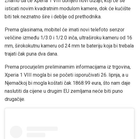
Znamo da će Xperia 1 VIII donijeti novi dizajn, koji će se
isticati novim kvadratnim modulom kamere, dok će kućište
biti tek neznatno šire i deblje od prethodnika.
Prema glasinama, mobitel će imati novi telefoto senzor
veličine između 1/3.0 i 1/2.0 inča, ultraširoku kameru od 16
mm, širokokutnu kameru od 24 mm te bateriju koja bi trebala
trajati čak puna dva dana.
Prema procurjelim preliminarnim informacijama iz trgovina,
Xperia 1 VIII mogla bi se početi isporučivati 26. lipnja, a u
Njemačkoj bi mogla koštati čak 1868.99 eura, što nam daje
naslutiti da cijene u drugim EU zemljama neće biti puno
drugačije.