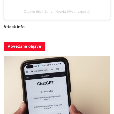
Objavu dijeli Sony | Xperia (@sonyxperia)
Vrisak.info
Povezane
objave