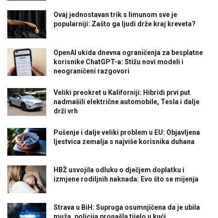
Ovaj jednostavan trik s limunom sve je
popularniji: Zašto ga ljudi drže kraj kreveta?
OpenAI ukida dnevna ograničenja za besplatne
korisnike ChatGPT-a: Stižu novi modeli i
neograničeni razgovori
Veliki preokret u Kaliforniji: Hibridi prvi put
nadmašili električne automobile, Tesla i dalje
drži vrh
Pušenje i dalje veliki problem u EU: Objavljena
ljestvica zemalja s najviše korisnika duhana
HBŽ usvojila odluku o dječjem doplatku i
izmjene rodiljnih naknada: Evo što se mijenja
Strava u BiH: Supruga osumnjičena da je ubila
muža, policija pronašla tijelo u kući