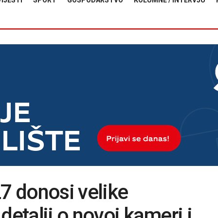
VIJESTI
SPORT
GOSPODARSTVO
KOLUMNE / INTERVJU
 donosi velike
detalji o novoj kameri i