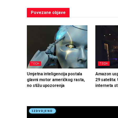
Povezane
objave
TECH
TECH
Umjetna inteligencija postala
Amazon uspj
glavni motor američkog rasta,
29 satelita:
no stižu upozorenja
interneta s