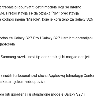
rebala bi obuhvatiti četiri modela, koji se interno
. Pretpostavlja se da oznaka “NM” predstavlja
a kodnog imena “Miracle”, koje je korišteno za Galaxy S26
dno će Galaxy S27 Pro i Galaxy S27 Ultra biti opremljeni
apiksela.
da Samsung razvija novi tip senzora koji bi mogao donijeti
 nuditi funkcionalnost sličnu Appleovoj tehnologiji Center
va kadar tijekom videopoziva.
ra biti ugrađena i u standardne modele Galaxy S27 i