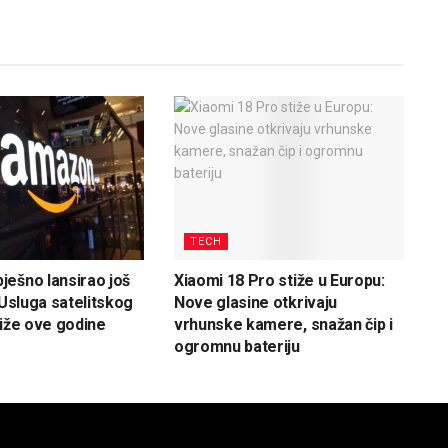
TECH
ešno lansirao još
Xiaomi 18 Pro stiže u Europu:
 Usluga satelitskog
Nove glasine otkrivaju
tiže ove godine
vrhunske kamere, snažan čip i
ogromnu bateriju