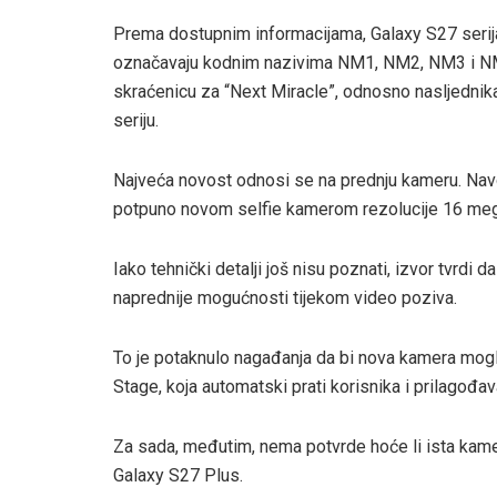
Prema dostupnim informacijama, Galaxy S27 serija t
označavaju kodnim nazivima NM1, NM2, NM3 i NM4
skraćenicu za “Next Miracle”, odnosno nasljednik
seriju.
Najveća novost odnosi se na prednju kameru. Navo
potpuno novom selfie kamerom rezolucije 16 meg
Iako tehnički detalji još nisu poznati, izvor tvrdi 
naprednije mogućnosti tijekom video poziva.
To je potaknulo nagađanja da bi nova kamera mogla
Stage, koja automatski prati korisnika i prilagođa
Za sada, međutim, nema potvrde hoće li ista kame
Galaxy S27 Plus.