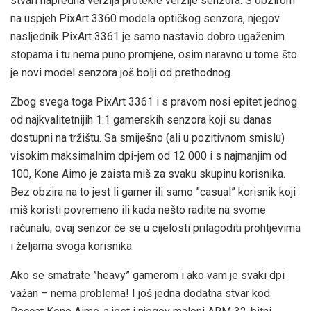
stvari napredna verzija protekle verzije senzora. S obzirom
na uspjeh PixArt 3360 modela optičkog senzora, njegov
nasljednik PixArt 3361 je samo nastavio dobro ugaženim
stopama i tu nema puno promjene, osim naravno u tome što
je novi model senzora još bolji od prethodnog.
Zbog svega toga PixArt 3361 i s pravom nosi epitet jednog
od najkvalitetnijih 1:1 gamerskih senzora koji su danas
dostupni na tržištu. Sa smiješno (ali u pozitivnom smislu)
visokim maksimalnim dpi-jem od 12 000 i s najmanjim od
100, Kone Aimo je zaista miš za svaku skupinu korisnika.
Bez obzira na to jest li gamer ili samo ”casual” korisnik koji
miš koristi povremeno ili kada nešto radite na svome
računalu, ovaj senzor će se u cijelosti prilagoditi prohtjevima
i željama svoga korisnika.
Ako se smatrate ”heavy” gamerom i ako vam je svaki dpi
važan – nema problema! I još jedna dodatna stvar kod