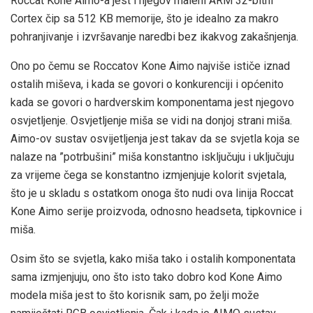
Roccat Kone Aimo-a jest i njegov maleni ARM 32-bitni
Cortex čip sa 512 KB memorije, što je idealno za makro
pohranjivanje i izvršavanje naredbi bez ikakvog zakašnjenja.
Ono po čemu se Roccatov Kone Aimo najviše ističe iznad
ostalih miševa, i kada se govori o konkurenciji i općenito
kada se govori o hardverskim komponentama jest njegovo
osvjetljenje. Osvjetljenje miša se vidi na donjoj strani miša.
Aimo-ov sustav osvijetljenja jest takav da se svjetla koja se
nalaze na ”potrbušini” miša konstantno isključuju i uključuju
za vrijeme čega se konstantno izmjenjuje kolorit svjetala,
što je u skladu s ostatkom onoga što nudi ova linija Roccat
Kone Aimo serije proizvoda, odnosno headseta, tipkovnice i
miša.
Osim što se svjetla, kako miša tako i ostalih komponentata
sama izmjenjuju, ono što isto tako dobro kod Kone Aimo
modela miša jest to što korisnik sam, po želji može