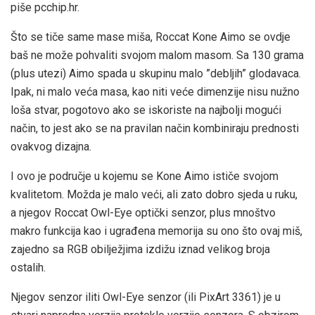
piše pcchip.hr.
Što se tiče same mase miša, Roccat Kone Aimo se ovdje
baš ne može pohvaliti svojom malom masom. Sa 130 grama
(plus utezi) Aimo spada u skupinu malo ”debljih” glodavaca.
Ipak, ni malo veća masa, kao niti veće dimenzije nisu nužno
loša stvar, pogotovo ako se iskoriste na najbolji mogući
način, to jest ako se na pravilan način kombiniraju prednosti
ovakvog dizajna.
I ovo je područje u kojemu se Kone Aimo ističe svojom
kvalitetom. Možda je malo veći, ali zato dobro sjeda u ruku,
a njegov Roccat Owl-Eye optički senzor, plus mnoštvo
makro funkcija kao i ugrađena memorija su ono što ovaj miš,
zajedno sa RGB obilježjima izdižu iznad velikog broja
ostalih.
Njegov senzor iliti Owl-Eye senzor (ili PixArt 3361) je u