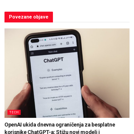
Povezane
objave
TECH
OpenAI ukida dnevna ograničenja za besplatne
korisnike ChatGPT-a: Stižu novi modeli i