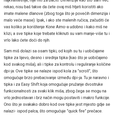
najkvalitetnije, nije niti za baciti. Dimenzije kao što sam već
rekao, nisu baš takve da ćete ovaj miš htjeti koristiti ako
imate malene dlanove (zbog toga što je povećih dimenzija i
malo veće mase). Ipak, i ako ste malenih ručica, začuditi će
vas koliko je korištenje Kone Aimo-a udobno i kako miš ne
klizi, a sve tipke koje trebate kliknuti su vam manje-više tu i
vrlo lako ćete doći do njih.
Sam miš dolazi sa osam tipki, od kojih su tu i uobičajene
tipke za lijevo, desno i srednja tipka (kao što je uobičajeno
kod svakog miša), ali i tipke za kontrolu i reguliranje količine
dpi-ja. Ove tipke se nalaze ispod kola za ”scroll”, što
omogućuje brzo prebacivanje između dpi-ja. Tu je naravno i
tipka i za Easy Shift koja omogućuje pružanje dvostruke
funkcionalnosti za svaki klik miša, zbog čega se mogu na
vrlo jednostavan i brz način mogu postaviti i makro funkcije.
Ono što je svakako dobro kod ove tipke jest mjesto gdje se
nalazi- ispod palca, što omogućuje ”quick fire” prečace.