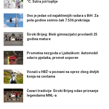
°C: Sutra još toplije
Ovo je jedan od najaktivnijih radara u BiH: Za
pola godine snimio čak 7.536 prekršaja
Široki Brijeg: Bivši gimnazijalci proslavili 25
godina mature
Prometna nezgoda u Ljubuškom: Automobil
udario pješaka, promet usporen
Vozači u HBŽ-u pozvani na oprez zbog divljih
konja na cestama
Čuvari tradicije: Široki Brijeg odao priznanje
legendama MNL-a