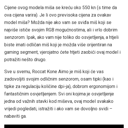
Cijene ovog modela miša se kreću oko 550 kn (s time da
ova cijena varira). Je li ovo previsoka cijena za ovakav
model miša? Možda nije ako vam se sviđa miš koji se
najviše ističe svojim RGB mogućnostima, ali i vrlo dobrim
senzorom. Ipak, ako vam nije toliko do osvjetljenja, a htjeli
biste imati odličan miš koji je možda više orijentiran na
gaming segment, vjerojatno ćete htjeti zaobići ovaj model i
potražiti nešto drugo.
Sve u svemu, Roccat Kone Aimo je miš koji će vas
zadovoljiti svojim odličnim senzorom, osam tipki (kao i
tipke za regulaciju količine dpi-ja), dobrom ergonomijom i
fantastičnim osvjetljenjem. Svi oni kojima je osvjetljenje
jedna od važnih stavki kod miševa, ovaj model svakako
vrijedi pogledati, istražiti i ako vam se dovoljno svidi –
nabaviti ga.