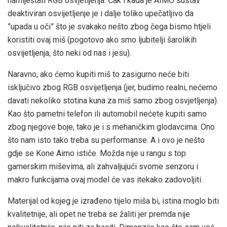
namiještati RGB osvjetljenja. Čak i kada je AIMO sustav
deaktiviran osvijetljenje je i dalje toliko upečatljivo da
”upada u oči” što je svakako nešto zbog čega bismo htjeli
koristiti ovaj miš (pogotovo ako smo ljubitelji šarolikih
osvijetljenja, što neki od nas i jesu).
Naravno, ako ćemo kupiti miš to zasigurno neće biti
isključivo zbog RGB osvijetljenja (jer, budimo realni, nećemo
davati nekoliko stotina kuna za miš samo zbog osvjetljenja).
Kao što pametni telefon ili automobil nećete kupiti samo
zbog njegove boje, tako je i s mehaničkim glodavcima. Ono
što nam isto tako treba su performanse. A i ovo je nešto
gdje se Kone Aimo ističe. Možda nije u rangu s top
gamerskim miševima, ali zahvaljujući svome senzoru i
makro funkcijama ovaj model će vas itekako zadovoljiti.
Materijal od kojeg je izrađeno tijelo miša bi, istina moglo biti
kvalitetnije, ali opet ne treba se žaliti jer premda nije