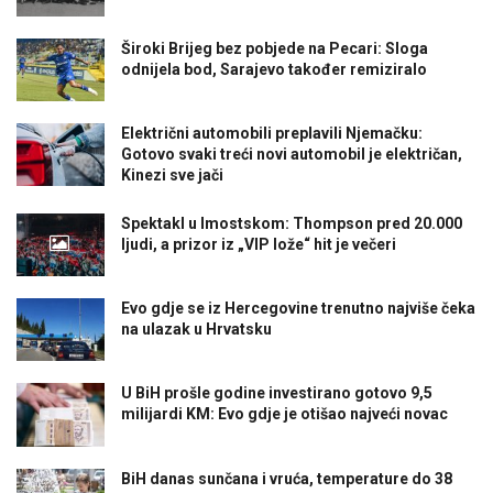
Široki Brijeg bez pobjede na Pecari: Sloga
odnijela bod, Sarajevo također remiziralo
Električni automobili preplavili Njemačku:
Gotovo svaki treći novi automobil je električan,
Kinezi sve jači
Spektakl u Imostskom: Thompson pred 20.000
ljudi, a prizor iz „VIP lože“ hit je večeri
Evo gdje se iz Hercegovine trenutno najviše čeka
na ulazak u Hrvatsku
U BiH prošle godine investirano gotovo 9,5
milijardi KM: Evo gdje je otišao najveći novac
BiH danas sunčana i vruća, temperature do 38