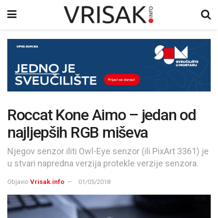
Roccat Kone Aimo – jedan od
najljepših RGB miševa
Njegov senzor iliti Owl-Eye senzor (ili PixArt 3361) je
u stvari napredna verzija protekle verzije senzora.
Objavio
Vrisak.info
01/05/2018