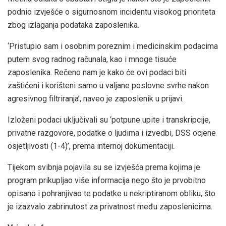
podnio izvješće o sigurnosnom incidentu visokog prioriteta
zbog izlaganja podataka zaposlenika.
‘Pristupio sam i osobnim poreznim i medicinskim podacima
putem ⁠svog ​radnog računala, kao i mnoge tisuće
zaposlenika. ​Rečeno nam je kako će ovi podaci biti
zaštićeni i korišteni samo u valjane poslovne svrhe nakon
agresivnog ​filtriranja’, naveo je zaposlenik u prijavi.
Izloženi podaci uključivali su ‘potpune upite i transkripcije,
privatne razgovore, podatke o ljudima i izvedbi, DSS ocjene
osjetljivosti (1-4)’, prema internoj dokumentaciji.
Tijekom svibnja pojavila su se izvješća prema kojima je
program prikupljao više informacija nego što je prvobitno
opisano i pohranjivao te podatke u nekriptiranom obliku, što
je izazvalo zabrinutost za privatnost među zaposlenicima.