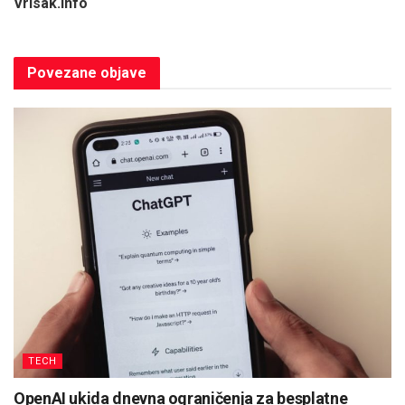
Vrisak.info
Povezane
objave
TECH
OpenAI ukida dnevna ograničenja za besplatne