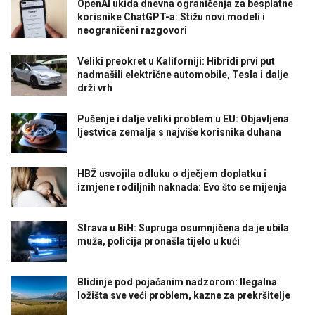
OpenAI ukida dnevna ograničenja za besplatne
korisnike ChatGPT-a: Stižu novi modeli i
neograničeni razgovori
Veliki preokret u Kaliforniji: Hibridi prvi put
nadmašili električne automobile, Tesla i dalje
drži vrh
Pušenje i dalje veliki problem u EU: Objavljena
ljestvica zemalja s najviše korisnika duhana
HBŽ usvojila odluku o dječjem doplatku i
izmjene rodiljnih naknada: Evo što se mijenja
Strava u BiH: Supruga osumnjičena da je ubila
muža, policija pronašla tijelo u kući
Blidinje pod pojačanim nadzorom: Ilegalna
ložišta sve veći problem, kazne za prekršitelje