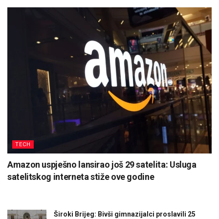
TECH
Amazon uspješno lansirao još 29 satelita: Usluga
satelitskog interneta stiže ove godine
Široki Brijeg: Bivši gimnazijalci proslavili 25