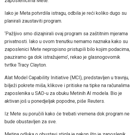
zaposlenicima Mete.
Iako je Meta potvrdila istragu, odbila je reći koliko dugo su
planirali zaustaviti program.
‘Pažljivo smo dizajnirali ovaj program ​sa zaštitnim mjerama
privatnosti. Iako u ovom trenutku nemamo naznaka kako su
zaposlenici Mete nepropisno pristupili bilo kojim podacima,
pauziramo ga dok istražujemo’, rekao je glasnogovornik
tvrtke Tracy Clayton.
Alat Model Capability Initiative (MCI), predstavljen u travnju,
bilježi pokrete miša, klikove i pritiske na tipke na računalima
zaposlenika u SAD-u za obuku Metinih AI modela. Bio je
aktivan još u ponedjeljak popodne, piše Reuters.
Iz Mete su poručili kako će trebati vremena dok program ne
bude obustavljen za sve.
Metina odluka o obustavi stigla je nakon što je zaposlenik