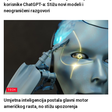
korisnike ChatGPT-a: Stižu novi modeli i
neograničeni razgovori
TECH
Umjetna inteligencija postala glavni motor
američkog rasta, no stižu upozorenja