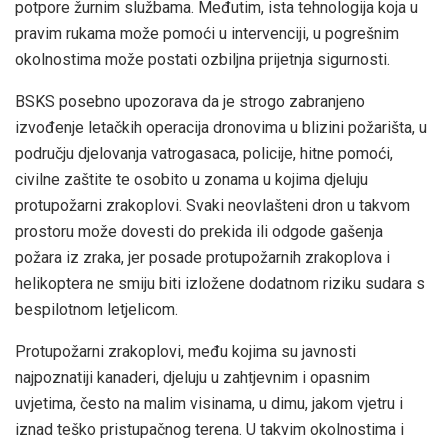
potpore žurnim službama. Međutim, ista tehnologija koja u
pravim rukama može pomoći u intervenciji, u pogrešnim
okolnostima može postati ozbiljna prijetnja sigurnosti.
BSKS posebno upozorava da je strogo zabranjeno
izvođenje letačkih operacija dronovima u blizini požarišta, u
području djelovanja vatrogasaca, policije, hitne pomoći,
civilne zaštite te osobito u zonama u kojima djeluju
protupožarni zrakoplovi. Svaki neovlašteni dron u takvom
prostoru može dovesti do prekida ili odgode gašenja
požara iz zraka, jer posade protupožarnih zrakoplova i
helikoptera ne smiju biti izložene dodatnom riziku sudara s
bespilotnom letjelicom.
Protupožarni zrakoplovi, među kojima su javnosti
najpoznatiji kanaderi, djeluju u zahtjevnim i opasnim
uvjetima, često na malim visinama, u dimu, jakom vjetru i
iznad teško pristupačnog terena. U takvim okolnostima i