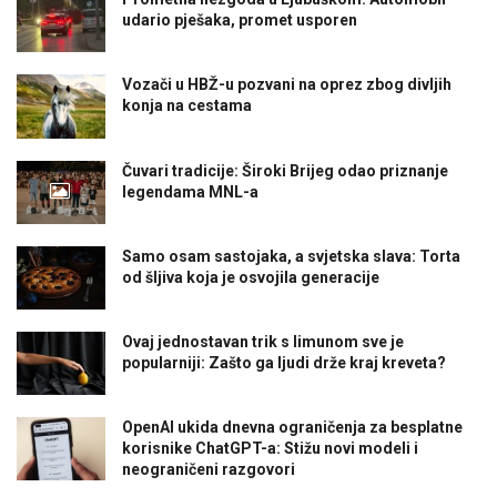
udario pješaka, promet usporen
Vozači u HBŽ-u pozvani na oprez zbog divljih
konja na cestama
Čuvari tradicije: Široki Brijeg odao priznanje
legendama MNL-a
Samo osam sastojaka, a svjetska slava: Torta
od šljiva koja je osvojila generacije
Ovaj jednostavan trik s limunom sve je
popularniji: Zašto ga ljudi drže kraj kreveta?
OpenAI ukida dnevna ograničenja za besplatne
korisnike ChatGPT-a: Stižu novi modeli i
neograničeni razgovori