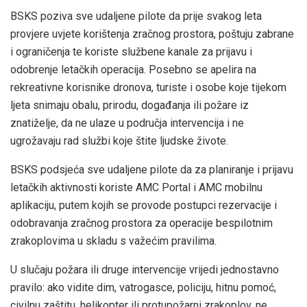
BSKS poziva sve udaljene pilote da prije svakog leta
provjere uvjete korištenja zračnog prostora, poštuju zabrane
i ograničenja te koriste službene kanale za prijavu i
odobrenje letačkih operacija. Posebno se apelira na
rekreativne korisnike dronova, turiste i osobe koje tijekom
ljeta snimaju obalu, prirodu, događanja ili požare iz
znatiželje, da ne ulaze u područja intervencija i ne
ugrožavaju rad službi koje štite ljudske živote.
BSKS podsjeća sve udaljene pilote da za planiranje i prijavu
letačkih aktivnosti koriste AMC Portal i AMC mobilnu
aplikaciju, putem kojih se provode postupci rezervacije i
odobravanja zračnog prostora za operacije bespilotnim
zrakoplovima u skladu s važećim pravilima.
U slučaju požara ili druge intervencije vrijedi jednostavno
pravilo: ako vidite dim, vatrogasce, policiju, hitnu pomoć,
civilnu zaštitu, helikopter ili protupožarni zrakoplov, ne