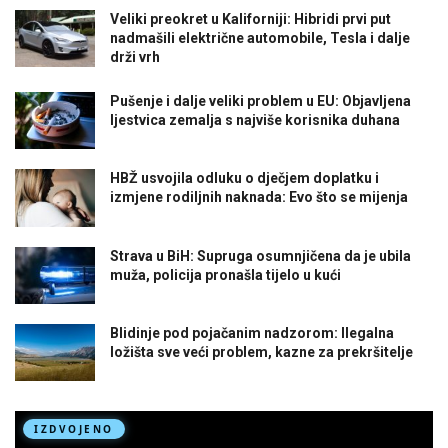
Veliki preokret u Kaliforniji: Hibridi prvi put
nadmašili električne automobile, Tesla i dalje
drži vrh
Pušenje i dalje veliki problem u EU: Objavljena
ljestvica zemalja s najviše korisnika duhana
HBŽ usvojila odluku o dječjem doplatku i
izmjene rodiljnih naknada: Evo što se mijenja
Strava u BiH: Supruga osumnjičena da je ubila
muža, policija pronašla tijelo u kući
Blidinje pod pojačanim nadzorom: Ilegalna
ložišta sve veći problem, kazne za prekršitelje