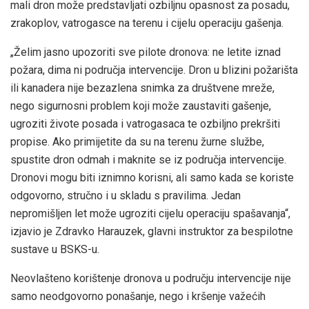
mali dron može predstavljati ozbiljnu opasnost za posadu,
zrakoplov, vatrogasce na terenu i cijelu operaciju gašenja.
„Želim jasno upozoriti sve pilote dronova: ne letite iznad
požara, dima ni područja intervencije. Dron u blizini požarišta
ili kanadera nije bezazlena snimka za društvene mreže,
nego sigurnosni problem koji može zaustaviti gašenje,
ugroziti živote posada i vatrogasaca te ozbiljno prekršiti
propise. Ako primijetite da su na terenu žurne službe,
spustite dron odmah i maknite se iz područja intervencije.
Dronovi mogu biti iznimno korisni, ali samo kada se koriste
odgovorno, stručno i u skladu s pravilima. Jedan
nepromišljen let može ugroziti cijelu operaciju spašavanja“,
izjavio je Zdravko Harauzek, glavni instruktor za bespilotne
sustave u BSKS-u.
Neovlašteno korištenje dronova u području intervencije nije
samo neodgovorno ponašanje, nego i kršenje važećih