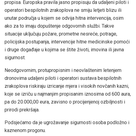
propisa. Europska pravila jasno propisuju da udaljeni piloti i
operatori bespilotnih zrakoplova ne smiju letjeti blizu ili
unutar područja u kojem se odvija hitna intervencija, osim
ako za to imaju dopuštenje odgovornih službi. Takve
situacije uključuju požare, prometne nesreće, potrage,
policijska postupanja, intervencije hitne medicinske pomoći
i druge događaje u kojima se štite životi, imovina ili javna
sigurnost.
Neodgovornim, protupropisnim i neovlaštenim letenjem
dronovima udaljeni piloti i operatori sustava bespilotnih
zrakoplova riskiraju izricanje mjera i visokih novčanih kazni,
koje se izriču u najmanjim propisanim iznosima od 600 aura,
pa do 20.000,00 eura, zavisno o procijenjenoj ozbiljnosti i
prirodi prekršaja.
Podsjećamo da je ugrožavanje sigurnosti osoba podložno i
kaznenom progonu.