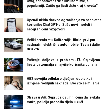
Ovaj jednostavan trik s limunom sve je
popularniji: Zašto ga ljudi drže kraj kreveta?
OpenAI ukida dnevna ograničenja za besplatne
korisnike ChatGPT-a: Stižu novi modeli i
neograničeni razgovori
Veliki preokret u Kaliforniji: Hibridi prvi put
nadmašili električne automobile, Tesla i dalje
drži vrh
Pušenje i dalje veliki problem u EU: Objavljena
ljestvica zemalja s najviše korisnika duhana
HBŽ usvojila odluku o dječjem doplatku i
izmjene rodiljnih naknada: Evo što se mijenja
Strava u BiH: Supruga osumnjičena da je ubila
muža, policija pronašla tijelo u kući