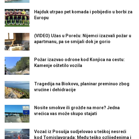
Hajduk utrpao pet komada i pobijedio u borbi za
Europu
(VIDEO) Užas u Poreču: Nijemci izazvali požar u
apartmanu, pa se smijali dok je gorio
Požar izazvao odrone kod Konjica na cestu:
Kamenje oštetilo vozila
Tragedija na Biokovu, planinar preminuo zbog
vrućine i dehidracije
Nosite smokve ili grožđe na more? Jedna
vrećica vas može skupo stajati
Vozač iz Posušja sudjelovao u teškoj nesreći
kod Tomislavgrada: Među teško ozlijeđenima i