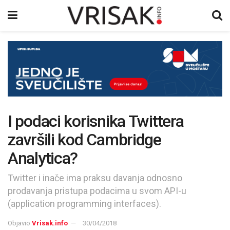
I podaci korisnika Twittera
završili kod Cambridge
Analytica?
Twitter i inače ima praksu davanja odnosno
prodavanja pristupa podacima u svom API-u
(application programming interfaces).
Objavio
Vrisak.info
30/04/2018