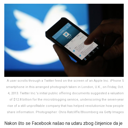
A user scrolls through a Twitter feed on the screen of an Apple Inc. iPhone 5
smartphone in this arranged photograph taken in London, U.K., on Friday, Oct.
4, 2013. Twitter Inc.'s initial public offering documents suggested a valuation
of $12.8 billion for the microblogging service, underscoring the seven-year
rise of a still unprofitable company that has helped revolutionize how people
share information. Photographer: Chris Ratcliffe/Bloomberg via Getty Images
Nakon što se Facebook našao na udaru zbog činjenice da je