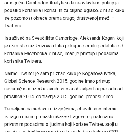
omogućio Cambridge Analytica da neovlašteno prikuplja
podatke korisnika i koristi ih za ciljane oglase, čini se kako
se pozornost okreće prema drugoj društvenoj mreži –
Twitteru.
Istraživač sa Sveučilišta Cambridge, Aleksandr Kogan, koji
je osmislio niz kvizova i tako prikupio gomilu podataka od
korisnika Facebooka, čini se, imao je pristup i podacima
korisnika Twittera.
Naime, Twtiter je sam priznao kako je Koganova tvrtka,
Global Science Research 2015. godine imao pristup
nasumičnom uzorku javnih tvitova objavljenih u periodu od
prosinca 2014. do travnja 2015. godine, prenosi Zimo.
Temeljeno na nedavnim izvješćima, obavili smo internu
istragu i nismo pronašli nikakve tragove o pristupanju
privatnim podacima o ljudima koji koriste Twitter, stoji u
izjavi iz te društvene mreže u kojoj dodaju i kako je GSR