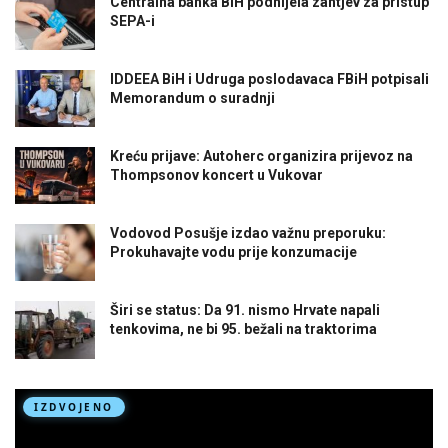
Centralna banka BiH podnijela zahtjev za pristup
SEPA-i
IDDEEA BiH i Udruga poslodavaca FBiH potpisali
Memorandum o suradnji
Kreću prijave: Autoherc organizira prijevoz na
Thompsonov koncert u Vukovar
Vodovod Posušje izdao važnu preporuku:
Prokuhavajte vodu prije konzumacije
Širi se status: Da 91. nismo Hrvate napali
tenkovima, ne bi 95. bežali na traktorima