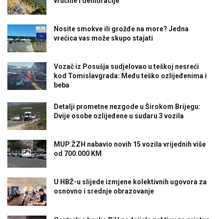
vrućine i dehidracije
Nosite smokve ili grožđe na more? Jedna
vrećica vas može skupo stajati
Vozač iz Posušja sudjelovao u teškoj nesreći
kod Tomislavgrada: Među teško ozlijeđenima i
beba
Detalji prometne nezgode u Širokom Brijegu:
Dvije osobe ozlijeđene u sudaru 3 vozila
MUP ŽZH nabavio novih 15 vozila vrijednih više
od 700.000 KM
U HBŽ-u slijede izmjene kolektivnih ugovora za
osnovno i srednje obrazovanje