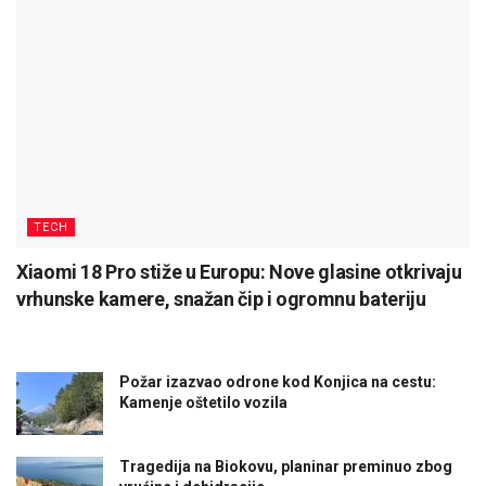
TECH
Xiaomi 18 Pro stiže u Europu: Nove glasine otkrivaju
vrhunske kamere, snažan čip i ogromnu bateriju
Požar izazvao odrone kod Konjica na cestu:
Kamenje oštetilo vozila
Tragedija na Biokovu, planinar preminuo zbog