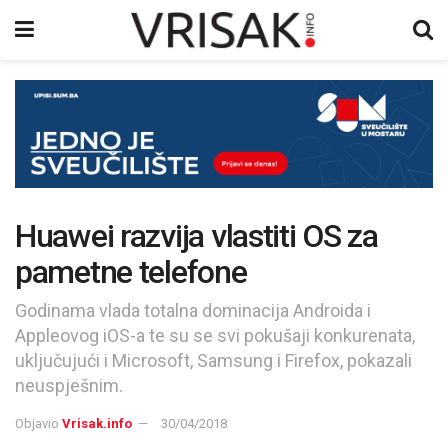
Huawei razvija vlastiti OS za
pametne telefone
Godinama vlada totalna dominacija Androida i
Appleovog iOS-a te su se svi pokušaji konkurenata,
uključujući i Microsoft, Samsung i Firefox, pokazali
neuspješnim.
Objavio
Vrisak.info
30/04/2018