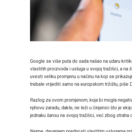
Google se više puta do sada našao na udaru kritika 
vlastitih proizvoda i usluga u svojoj tražilici, a n
uvesti veliku promjenu u načinu na koji se prikazuju 
trebale vrijediti samo na europskom tržištu, piše D
Razlog za ovom promjenom, koja bi mogla negativno
njihovu zaradu, dakle, ne leži u činjenici što je e
jednaku šansu na svojoj tražilici, već zbog straha 
Naime, davanjem prednosti vlastitim uslugama pril