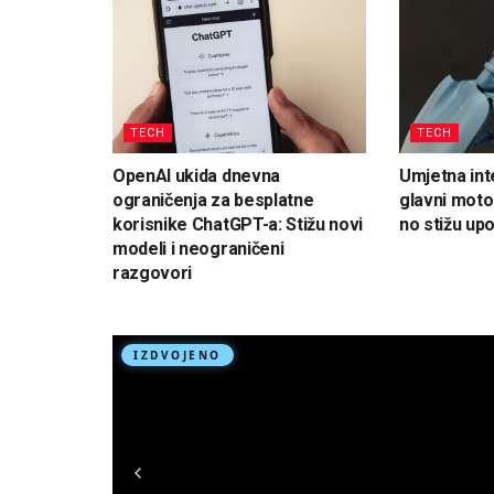
TECH
TECH
OpenAI ukida dnevna
Umjetna int
ograničenja za besplatne
glavni moto
korisnike ChatGPT-a: Stižu novi
no stižu up
modeli i neograničeni
razgovori