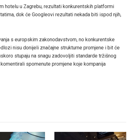
om hotelu u Zagrebu, rezultati konkurentskih platformi
ultatima, dok će Googleovi rezultati nekada biti ispod njih,
đivanja s europskim zakonodavstvom, no konkurentske
jedlozi nisu donijeli značajne strukturne promjene i bit će
uskoro stupaju na snagu zadovoljiti standarde tržišnog
su komentirali spomenute promjene koje kompanija