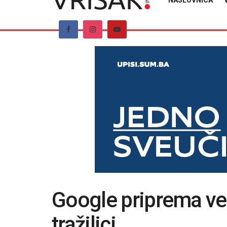
NASLOVNICA
Google priprema vel
tražilici