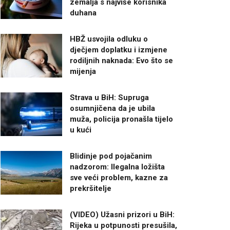
zemalja s najviše korisnika
duhana
HBŽ usvojila odluku o
dječjem doplatku i izmjene
rodiljnih naknada: Evo što se
mijenja
Strava u BiH: Supruga
osumnjičena da je ubila
muža, policija pronašla tijelo
u kući
Blidinje pod pojačanim
nadzorom: Ilegalna ložišta
sve veći problem, kazne za
prekršitelje
(VIDEO) Užasni prizori u BiH:
Rijeka u potpunosti presušila,