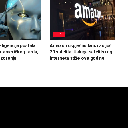
TECH
eligencija postala
Amazon uspješno lansirao još
r američkog rasta,
29 satelita: Usluga satelitskog
ozorenja
interneta stiže ove godine