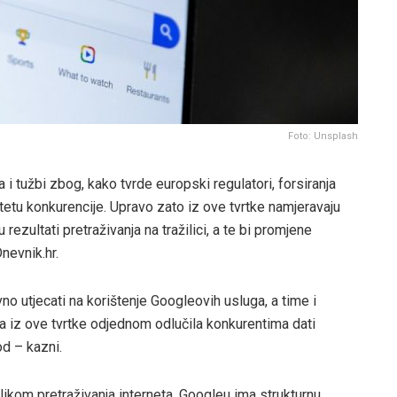
Foto: Unsplash
i tužbi zbog, kako tvrde europski regulatori, forsiranja
a štetu konkurencije. Upravo zato iz ove tvrtke namjeravaju
rezultati pretraživanja na tražilici, a te bi promjene
nevnik.hr.
 utjecati na korištenje Googleovih usluga, a time i
kipa iz ove tvrtke odjednom odlučila konkurentima dati
od – kazni.
ikom pretraživanja interneta, Googleu ima strukturnu