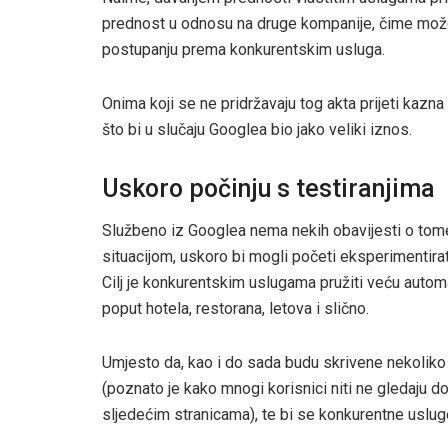
prednost u odnosu na druge kompanije, čime može 
postupanju prema konkurentskim usluga.
Onima koji se ne pridržavaju tog akta prijeti kaz
što bi u slučaju Googlea bio jako veliki iznos.
Uskoro počinju s testiranjima
Službeno iz Googlea nema nekih obavijesti o tome
situacijom, uskoro bi mogli početi eksperimentirat
Cilj je konkurentskim uslugama pružiti veću autom
poput hotela, restorana, letova i slično.
Umjesto da, kao i do sada budu skrivene nekoliko 
(poznato je kako mnogi korisnici niti ne gledaju d
sljedećim stranicama), te bi se konkurentne uslug