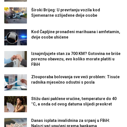
Široki Brijeg: U prevrtanju vozila kod
Sjemenarne ozlijeđene dvije osobe
Kod Čapljine pronađeni marihuana i amfetamin,
dvije osobe uhićene
Iznajmljujete stan za 700 KM? Gotovina ne briše
poreznu obavezu, evo koliko morate platiti u
FBiH
Zlouporaba bolovanja sve veći problem: Tisuće
radnika mjesečno odsutni s posla
Stižu dani paklene vrućine, temperature do 40
°C, a onda od ovog datuma slijedi preokret
Danas isplata invalidnina za srpanj u FBiH:
Nalozi već upućeni prema bankama