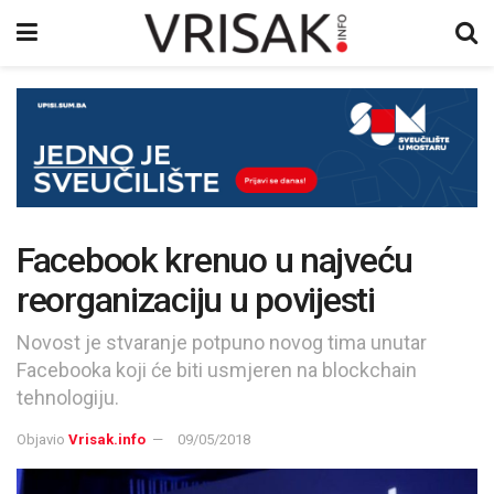
Facebook krenuo u najveću
reorganizaciju u povijesti
Novost je stvaranje potpuno novog tima unutar
Facebooka koji će biti usmjeren na blockchain
tehnologiju.
Objavio
Vrisak.info
09/05/2018