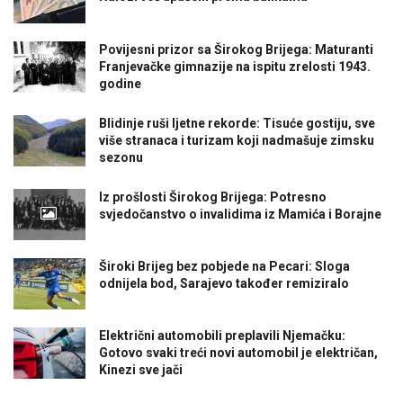
Povijesni prizor sa Širokog Brijega: Maturanti
Franjevačke gimnazije na ispitu zrelosti 1943.
godine
Blidinje ruši ljetne rekorde: Tisuće gostiju, sve
više stranaca i turizam koji nadmašuje zimsku
sezonu
Iz prošlosti Širokog Brijega: Potresno
svjedočanstvo o invalidima iz Mamića i Borajne
Široki Brijeg bez pobjede na Pecari: Sloga
odnijela bod, Sarajevo također remiziralo
Električni automobili preplavili Njemačku:
Gotovo svaki treći novi automobil je električan,
Kinezi sve jači