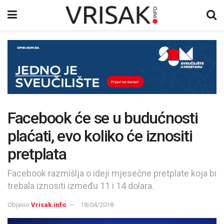
Facebook će se u budućnosti
plaćati, evo koliko će iznositi
pretplata
Facebook razmišlja o ideji mjesečne pretplate koja bi
trebala iznositi između 11 i 14 dolara.
Objavio
Vrisak.info
18/04/2018