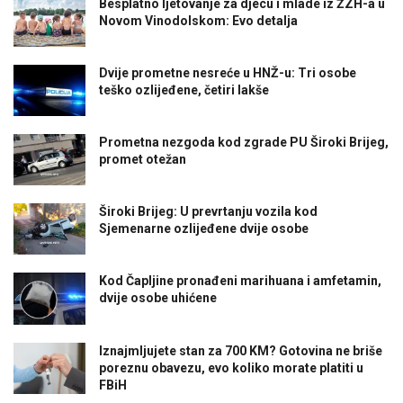
Besplatno ljetovanje za djecu i mlade iz ŽZH-a u
Novom Vinodolskom: Evo detalja
Dvije prometne nesreće u HNŽ-u: Tri osobe
teško ozlijeđene, četiri lakše
Prometna nezgoda kod zgrade PU Široki Brijeg,
promet otežan
Široki Brijeg: U prevrtanju vozila kod
Sjemenarne ozlijeđene dvije osobe
Kod Čapljine pronađeni marihuana i amfetamin,
dvije osobe uhićene
Iznajmljujete stan za 700 KM? Gotovina ne briše
poreznu obavezu, evo koliko morate platiti u
FBiH