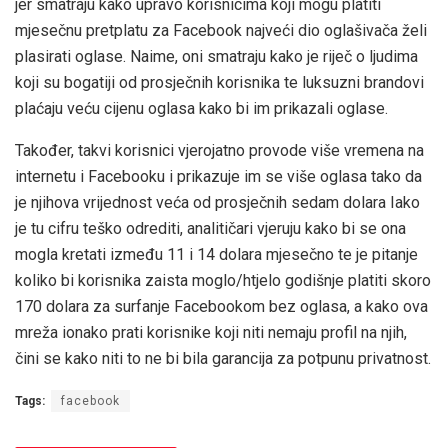
jer smatraju kako upravo korisnicima koji mogu platiti
mjesečnu pretplatu za Facebook najveći dio oglašivača želi
plasirati oglase. Naime, oni smatraju kako je riječ o ljudima
koji su bogatiji od prosječnih korisnika te luksuzni brandovi
plaćaju veću cijenu oglasa kako bi im prikazali oglase.
Također, takvi korisnici vjerojatno provode više vremena na
internetu i Facebooku i prikazuje im se više oglasa tako da
je njihova vrijednost veća od prosječnih sedam dolara Iako
je tu cifru teško odrediti, analitičari vjeruju kako bi se ona
mogla kretati između 11 i 14 dolara mjesečno te je pitanje
koliko bi korisnika zaista moglo/htjelo godišnje platiti skoro
170 dolara za surfanje Facebookom bez oglasa, a kako ova
mreža ionako prati korisnike koji niti nemaju profil na njih,
čini se kako niti to ne bi bila garancija za potpunu privatnost.
Tags:
facebook