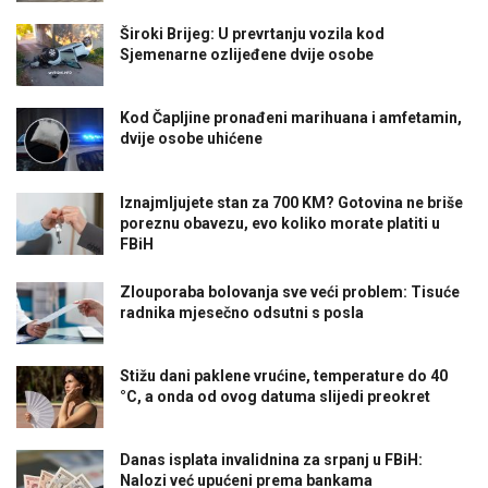
Široki Brijeg: U prevrtanju vozila kod
Sjemenarne ozlijeđene dvije osobe
Kod Čapljine pronađeni marihuana i amfetamin,
dvije osobe uhićene
Iznajmljujete stan za 700 KM? Gotovina ne briše
poreznu obavezu, evo koliko morate platiti u
FBiH
Zlouporaba bolovanja sve veći problem: Tisuće
radnika mjesečno odsutni s posla
Stižu dani paklene vrućine, temperature do 40
°C, a onda od ovog datuma slijedi preokret
Danas isplata invalidnina za srpanj u FBiH:
Nalozi već upućeni prema bankama