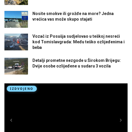
Nosite smokve ili grožđe na more? Jedna
vrećica vas može skupo stajati
Vozač iz Posušja sudjelovao u teškoj nesreći
kod Tomislavgrada: Među teško ozlijeđenima i
beba
Detalji prometne nezgode u Širokom Brijegu:
Dvije osobe ozlijeđene u sudaru 3 vozila