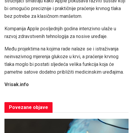
stručnjaci smatraju kako Apple pokušava razviti sustav koji
bi omogućio preciznije i praktičnije praćenje krvnog tlaka
bez potrebe za klasičnom manšetom.
Kompanija Apple posljednjih godina intenzivno ulaže u
razvoj zdravstvenih tehnologija za nosive uređaje.
Među projektima na kojima rade nalaze se i istraživanja
neinvazivnog mjerenja glukoze u krvi, a praćenje krvnog
tlaka moglo bi postati sljedeća velika funkcija koja će
pametne satove dodatno približiti medicinskim uređajima.
Vrisak.info
Povezane
objave