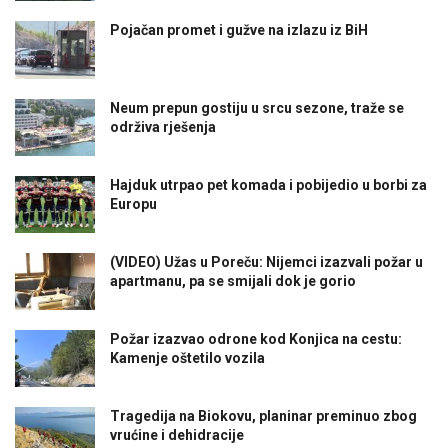
Pojačan promet i gužve na izlazu iz BiH
Neum prepun gostiju u srcu sezone, traže se
održiva rješenja
Hajduk utrpao pet komada i pobijedio u borbi za
Europu
(VIDEO) Užas u Poreču: Nijemci izazvali požar u
apartmanu, pa se smijali dok je gorio
Požar izazvao odrone kod Konjica na cestu:
Kamenje oštetilo vozila
Tragedija na Biokovu, planinar preminuo zbog
vrućine i dehidracije