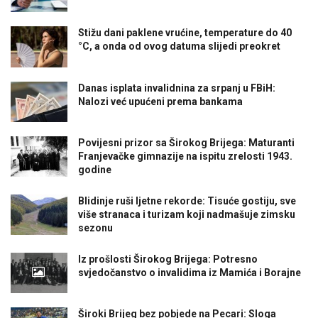
Stižu dani paklene vrućine, temperature do 40
°C, a onda od ovog datuma slijedi preokret
Danas isplata invalidnina za srpanj u FBiH:
Nalozi već upućeni prema bankama
Povijesni prizor sa Širokog Brijega: Maturanti
Franjevačke gimnazije na ispitu zrelosti 1943.
godine
Blidinje ruši ljetne rekorde: Tisuće gostiju, sve
više stranaca i turizam koji nadmašuje zimsku
sezonu
Iz prošlosti Širokog Brijega: Potresno
svjedočanstvo o invalidima iz Mamića i Borajne
Široki Brijeg bez pobjede na Pecari: Sloga