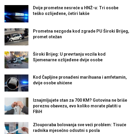
Dvije prometne nesreće u HNŽ-u: Tri osobe
teško ozlijeđene, četiri lakše
Prometna nezgoda kod zgrade PU Široki Brijeg,
promet otežan
Široki Brijeg: U prevrtanju vozila kod
Sjemenarne ozlijeđene dvije osobe
Kod Čapljine pronađeni marihuana i amfetamin,
dvije osobe uhićene
Iznajmljujete stan za 700 KM? Gotovina ne briše
poreznu obavezu, evo koliko morate platiti u
FBiH
Zlouporaba bolovanja sve veći problem: Tisuće
radnika mjesečno odsutni s posla