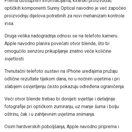
Prema dostupnim informacijama, kineski proizvođač
optičkih komponenti Sunny Optical navodno je već započeo
proizvodnju dijelova potrebnih za novi mehanizam kontrole
irisa.
Druga velika nadogradnja odnosi se na telefoto kameru.
Apple navodno planira povećati otvor blende, što bi
omogućilo senzoru prikupljanje znatno veće količine
svjetlosti.
Trenutačni telefoto sustavi na iPhone uređajima pružaju
odlične rezultate tijekom dana, no u noćnim uvjetima i pri
slabijem osvjetljenju često pokazuju određena ograničenja.
Veći otvor blende trebao bi donijeti svjetlije i detaljnije
fotografije pri optičkom zumiranju, uz manje šuma i bolju
oštrinu, čak i u zahtjevnim uvjetima snimanja.
Osim hardverskih poboljšanja, Apple navodno priprema i