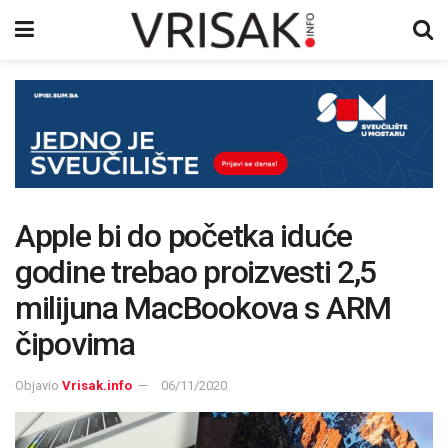
Apple bi do početka iduće
godine trebao proizvesti 2,5
milijuna MacBookova s ARM
čipovima
Objavio
Vrisak.info
06/11/2020