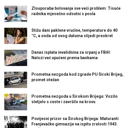
Zlouporaba bolovanja sve veći problem: Tisuće
radnika mjesečno odsutni s posla
Stižu dani paklene vrućine, temperature do 40
°C, a onda od ovog datuma slijedi preokret
Danas isplata invalidnina za srpanj u FBiH:
Nalozi već upućeni prema bankama
Prometna nezgoda kod zgrade PU Široki Brijeg,
promet otežan
Prometna nezgoda u Širokom Brijegu: Vozilo
sletjelo s ceste i završilo na krovu
Povijesni prizor sa Širokog Brijega: Maturanti
Franjevačke gimnazije na ispitu zrelosti 1943.