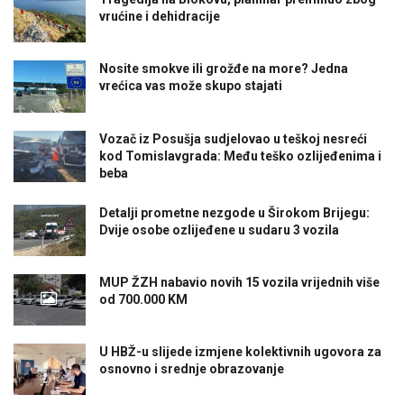
vrućine i dehidracije
Nosite smokve ili grožđe na more? Jedna
vrećica vas može skupo stajati
Vozač iz Posušja sudjelovao u teškoj nesreći
kod Tomislavgrada: Među teško ozlijeđenima i
beba
Detalji prometne nezgode u Širokom Brijegu:
Dvije osobe ozlijeđene u sudaru 3 vozila
MUP ŽZH nabavio novih 15 vozila vrijednih više
od 700.000 KM
U HBŽ-u slijede izmjene kolektivnih ugovora za
osnovno i srednje obrazovanje