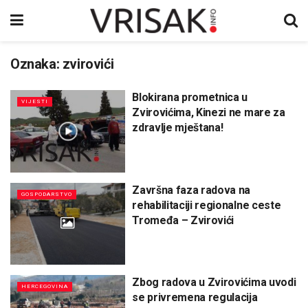
Oznaka:
zvirovići
Blokirana prometnica u
VIJESTI
Zvirovićima, Kinezi ne mare za
zdravlje mještana!
Završna faza radova na
GOSPODARSTVO
rehabilitaciji regionalne ceste
Tromeđa – Zvirovići
Zbog radova u Zvirovićima uvodi
HERCEGOVINA
se privremena regulacija