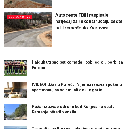
Autoceste FBiH raspisale
GOSPODARSTVO
natječaj za rekonstrukciju ceste
od Tromeđe do Zvirovića
Hajduk utrpao pet komada i pobijedio u borbi za
Europu
(VIDEO) Užas u Poreču: Nijemci izazvali požar u
apartmanu, pa se smijali dok je gorio
Požar izazvao odrone kod Konjica na cestu:
Kamenje oštetilo vozila
Tragedija na Biokovu, planinar preminuo zbog