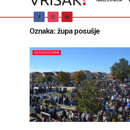
NASLOVNICA
Oznaka:
župa posušje
HERCEGOVINA