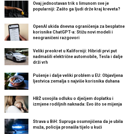
Ovaj jednostavan trik s limunom sve je
popularniji: Zašto ga ljudi drže kraj kreveta?
OpenAI ukida dnevna ograničenja za besplatne
korisnike ChatGPT-a: Stižu novi modeli i
neograničeni razgovori
Veliki preokret u Kaliforniji: Hibridi prvi put
nadmašili električne automobile, Tesla i dalje
drži vrh
Pušenje i dalje veliki problem u EU: Objavljena
ljestvica zemalja s najviše korisnika duhana
HBŽ usvojila odluku o dječjem doplatku i
izmjene rodiljnih naknada: Evo što se mijenja
Strava u BiH: Supruga osumnjičena da je ubila
muža, policija pronašla tijelo u kući