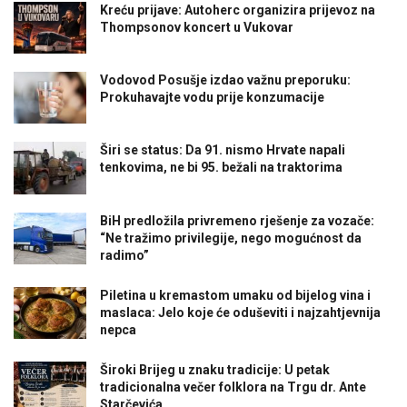
Kreću prijave: Autoherc organizira prijevoz na
Thompsonov koncert u Vukovar
Vodovod Posušje izdao važnu preporuku:
Prokuhavajte vodu prije konzumacije
Širi se status: Da 91. nismo Hrvate napali
tenkovima, ne bi 95. bežali na traktorima
BiH predložila privremeno rješenje za vozače:
“Ne tražimo privilegije, nego mogućnost da
radimo”
Piletina u kremastom umaku od bijelog vina i
maslaca: Jelo koje će oduševiti i najzahtjevnija
nepca
Široki Brijeg u znaku tradicije: U petak
tradicionalna večer folklora na Trgu dr. Ante
Starčevića