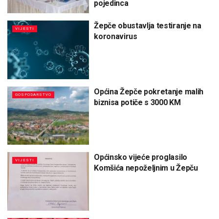
pojedinca
Žepče obustavlja testiranje na
VIJESTI
koronavirus
Općina Žepče pokretanje malih
GOSPODARSTVO
biznisa potiče s 3000 KM
Općinsko vijeće proglasilo
VIJESTI
Komšića nepoželjnim u Žepču