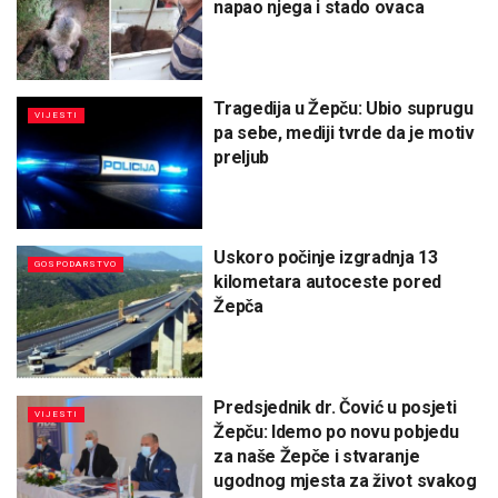
napao njega i stado ovaca
Tragedija u Žepču: Ubio suprugu
VIJESTI
pa sebe, mediji tvrde da je motiv
preljub
Uskoro počinje izgradnja 13
GOSPODARSTVO
kilometara autoceste pored
Žepča
Predsjednik dr. Čović u posjeti
VIJESTI
Žepču: Idemo po novu pobjedu
za naše Žepče i stvaranje
ugodnog mjesta za život svakog