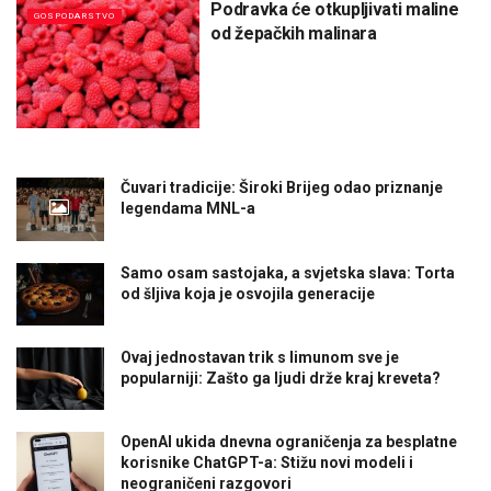
Podravka će otkupljivati maline
GOSPODARSTVO
od žepačkih malinara
Čuvari tradicije: Široki Brijeg odao priznanje
legendama MNL-a
Samo osam sastojaka, a svjetska slava: Torta
od šljiva koja je osvojila generacije
Ovaj jednostavan trik s limunom sve je
popularniji: Zašto ga ljudi drže kraj kreveta?
OpenAI ukida dnevna ograničenja za besplatne
korisnike ChatGPT-a: Stižu novi modeli i
neograničeni razgovori