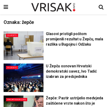
Oznaka:
žepče
Glasovi pristigli poštom
VIJESTI
promijenili rezultat u Žepču, mala
razlika u Bugojnu i Odžaku
U Žepču osnovan Hrvatski
VIJESTI
demokratski savez, Ivo Tadić
izabran za predsjednika
Žepče: Pastir ustrijelio medvjeda
UNCATEGORIZED
zaštićene vrste nakon što je