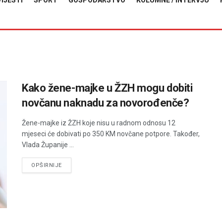
VIJESTI
SPORT
GOSPODARSTVO
KOLUMNE / INTERVJU
Kako žene-majke u ŽZH mogu dobiti
novčanu naknadu za novorođenče?
Žene-majke iz ŽZH koje nisu u radnom odnosu 12
mjeseci će dobivati po 350 KM novčane potpore. Također,
Vlada Županije ...
DETAILS
OPŠIRNIJE