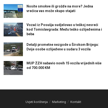
Nosite smokve ili grožđe na more? Jedna
vrećica vas može skupo stajati
Vozač iz Posušja sudjelovao u teškoj nesreći
kod Tomislavgrada: Među teško ozlijeđenima i
beba
Detalji prometne nezgode u Širokom Brijegu:
Dvije osobe ozlijeđene u sudaru 3 vozila
MUP ŽZH nabavio novih 15 vozila vrijednih više
od 700.000 KM
Uvjeti korištenja
Marketing
Kontakt